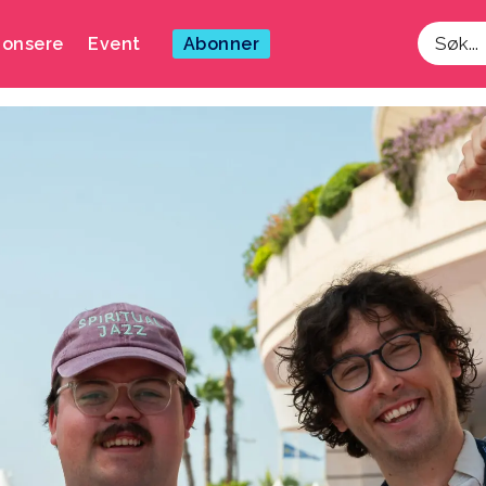
onsere
Event
Abonner
Søk