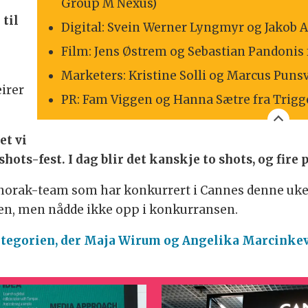
Group M Nexus)
til
Digital: Svein Werner Lyngmyr og Jakob 
Film: Jens Østrem og Sebastian Pandonis
Marketers: Kristine Solli og Marcus Pun
irer
PR: Fam Viggen og Hanna Sætre fra Trigg
et vi
 shots-fest. I dag blir det kanskje to shots, og fire 
Anorak-team som har konkurrert i Cannes denne uke
rien, men nådde ikke opp i konkurransen.
kategorien, der Maja Wirum og Angelika Marcinkev