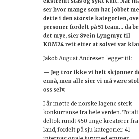
ekstremt stas og sykt kult. Når m
ser hvor mange som har jobbet m
dette i den største kategorien, ove
personer fordelt på 51 team… da be
det mye, sier Svein Lyngmyr til
KOM24 rett etter at sølvet var klar
Jakob August Andresen legger til:
— Jeg tror ikke vi helt skjønner d
ennå, men alle sier vi må være stol
oss selv.
I år møtte de norske lagene sterk
konkurranse fra hele verden. Totalt
deltok rundt 450 unge kreatører fra
land, fordelt på sju kategorier. 41
internasjonale jurymedlemmer