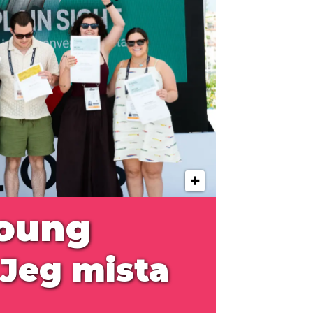
Young
 Jeg mista