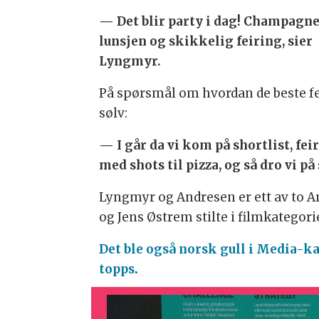
— Det blir party i dag! Champagne 
lunsjen og skikkelig feiring, sier
Lyngmyr.
På spørsmål om hvordan de beste fe
sølv:
— I går da vi kom på shortlist, feir
med shots til pizza, og så dro vi på
Lyngmyr og Andresen er ett av to 
og Jens Østrem stilte i filmkatego
D
et ble også norsk gull i Media-
topps
.