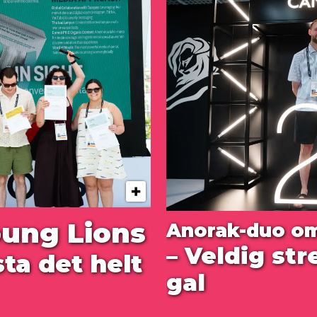
oung Lions
Anorak-duo om
– Veldig st
ta det helt
gal