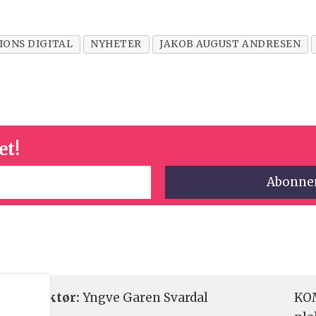
IONS DIGITAL
NYHETER
JAKOB AUGUST ANDRESEN
et!
etsredaktør:
Yngve Garen Svardal
KOM