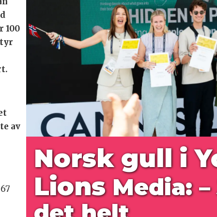
an
ed
r 100
tyr
t.
et
te av
Norsk gull i 
Lions
Media: –
 67
det helt