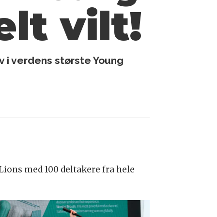
lt vilt!
v i verdens største Young
Lions med 100 deltakere fra hele