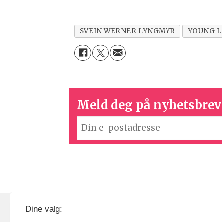
SVEIN WERNER LYNGMYR
YOUNG L
Meld deg på nyhetsbrev
KOM24 drives av KOM24 AS.
Nyh
Dine valg: