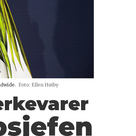
ldwide.
Foto: Ellen Høiby
erkevarer
psjefen