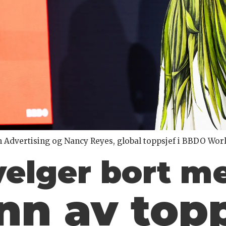
 Advertising og Nancy Reyes, global toppsjef i BBDO Wor
velger bort m
nn av top