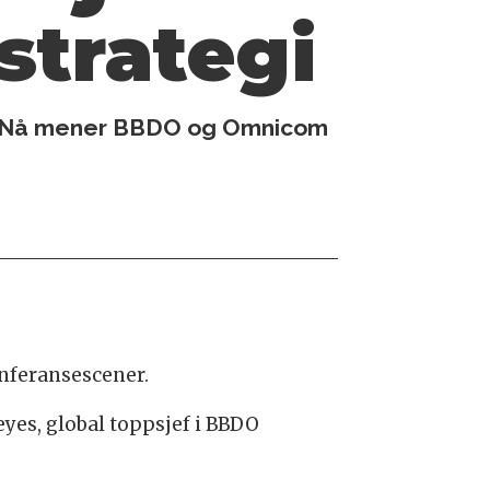
strategi
en. Nå mener BBDO og Omnicom
onferansescener.
yes, global toppsjef i BBDO