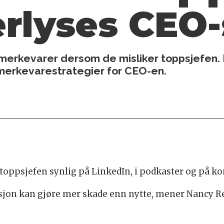
erlyses CEO-
år merkevarer dersom de misliker toppsjef
merkevarestrategier for CEO-en.
e toppsjefen synlig på LinkedIn, i podkaster og på k
sjon kan gjøre mer skade enn nytte, mener Nancy Re