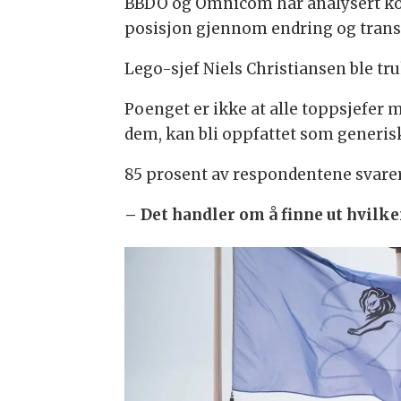
BBDO og Omnicom har analysert kom
posisjon gjennom endring og transf
Lego-sjef Niels Christiansen ble t
Poenget er ikke at alle toppsjefe
dem, kan bli oppfattet som generis
85 prosent av respondentene svarer 
– Det handler om å finne ut hvilke