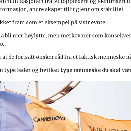
munikasjonen fra 50 toppledere og identifisert ul
ormasjon, andre skaper tillit gjennom stabilitet.
rukket fram som et eksempel på sistnevnte.
r må bli mer høylytte, men merkevarer som konsekv
ke.
at de fortsatt ønsker råd fra et faktisk menneske nå
n type leder og hvilket type menneske du skal vær