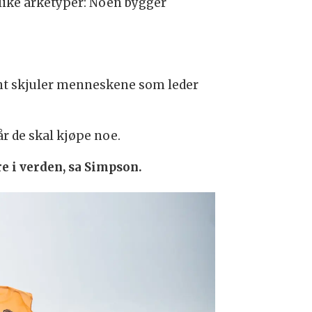
ike arketyper: Noen bygger
ent skjuler menneskene som leder
r de skal kjøpe noe.
e i verden, sa Simpson.