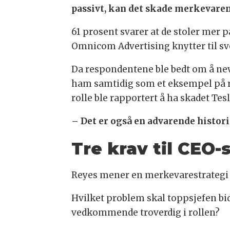
passivt, kan det skade merkevaren
61 prosent svarer at de stoler mer 
Omnicom Advertising knytter til svekk
Da respondentene ble bedt om å nev
ham samtidig som et eksempel på ri
rolle ble rapportert å ha skadet Te
– Det er også en advarende historie
Tre krav til CEO-
Reyes mener en merkevarestrategi f
Hvilket problem skal toppsjefen bi
vedkommende troverdig i rollen?