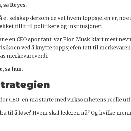
, sa Reyes.
på et selskap dersom de vet hvem toppsjefen er, noe
et tillit til politikere og institusjoner.
ne en CEO spontant, var Elon Musk klart mest nevnt
sikoen ved å knytte toppsjefen tett til merkevaren
slas merkevareverdi.
, sa hun.
strategien
or CEO-en må starte med virksomhetens reelle utfo
dra til å løse? Hvem skal lederen nå? Og hvilke men