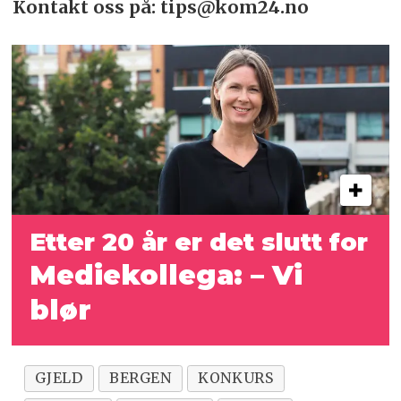
Kontakt oss på: tips@kom24.no
Etter 20 år er det slutt for
Mediekollega: – Vi
blør
GJELD
BERGEN
KONKURS