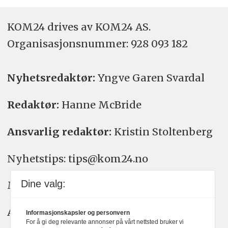
KOM24 drives av KOM24 AS.
Organisasjons­nummer: 928 093 182
Nyhetsredaktør:
Yngve Garen Svardal
Redaktør:
Hanne McBride
Ansvarlig redaktør:
Kristin Stoltenberg
Nyhetstips: tips@kom24.no
Dine valg:
Meninger: meninger@kom24.no
Annonse: annonse@watchmedia.no
Informasjonskapsler og personvern
For å gi deg relevante annonser på vårt nettsted bruker vi