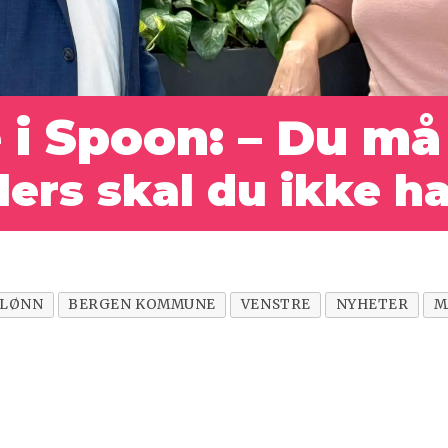
 i Spoon: – Du må
lers skal du ikke h
RLØNN
BERGEN KOMMUNE
VENSTRE
NYHETER
M