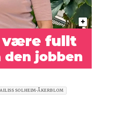
 være fullt
a den jobben
AILISS SOLHEIM-ÅKERBLOM