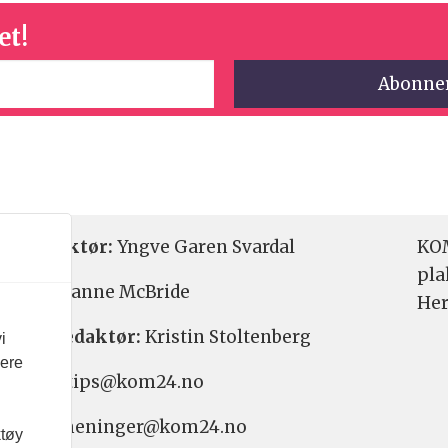
et!
etsredaktør:
Yngve Garen Svardal
KOM
pla
aktør:
Hanne McBride
Her
varlig redaktør:
Kristin Stoltenberg
i
vere
etstips: tips@kom24.no
inger: meninger@kom24.no
ktøy