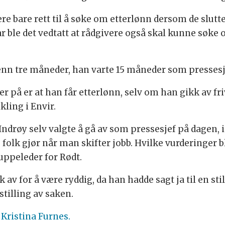
re bare rett til å søke om etterlønn dersom de slutte
r ble det vedtatt at rådgivere også skal kunne søke 
 enn tre måneder, han varte 15 måneder som presses
 på er at han får etterlønn, selv om han gikk av frivi
kling i Envir.
t Indrøy selv valgte å gå av som pressesjef på dagen, i
folk gjør når man skifter jobb. Hvilke vurderinger b
ppeleder for Rødt.
kk av for å være ryddig, da han hadde sagt ja til en st
tilling av saken.
g
Kristina Furnes.