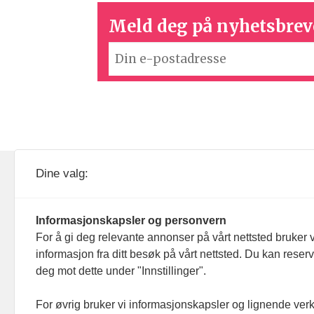
Meld deg på nyhetsbrev
KOM24 drives av KOM24 AS.
Nyh
Dine valg:
Organisasjons­nummer: 928
Red
093 182
Informasjonskapsler og personvern
Ans
For å gi deg relevante annonser på vårt nettsted bruker v
informasjon fra ditt besøk på vårt nettsted. Du kan reser
Nyh
deg mot dette under "Innstillinger".
Men
For øvrig bruker vi informasjonskapsler og lignende ver