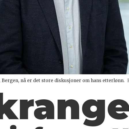
i Bergen, nå er det store diskusjoner om hans etterlønn.
 krang