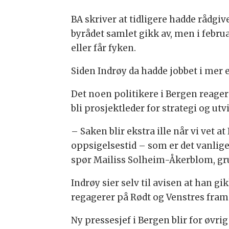
BA skriver at tidligere hadde rådgive
byrådet samlet gikk av, men i februa
eller får fyken.
Siden Indrøy da hadde jobbet i mer
Det noen politikere i Bergen reagerer
bli prosjektleder for strategi og utvi
– Saken blir ekstra ille når vi vet a
oppsigelsestid – som er det vanlige 
spør Mailiss Solheim-Åkerblom, gru
Indrøy sier selv til avisen at han gi
regagerer på Rødt og Venstres frams
Ny pressesjef i Bergen blir for øvri