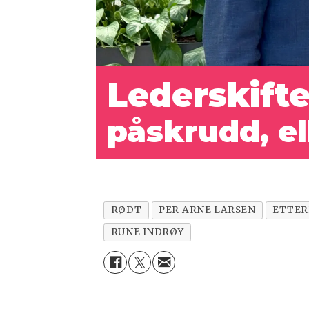
Lederskifte
påskrudd, el
RØDT
PER-ARNE LARSEN
ETTE
RUNE INDRØY