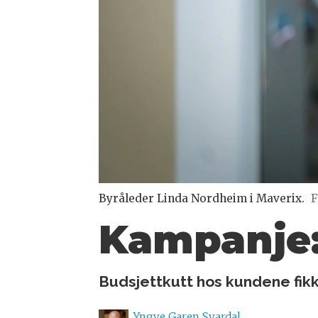
Byråleder Linda Nordheim i Maverix.
F
Kampanje:
Budsjettkutt hos kundene fik
Yngve
Garen Svardal