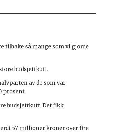
nte tilbake så mange som vi gjorde
tore budsjettkutt.
halvparten av de som var
0 prosent.
re budsjettkutt. Det fikk
rdt 57 millioner kroner over fire