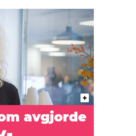
som avgjorde
y-