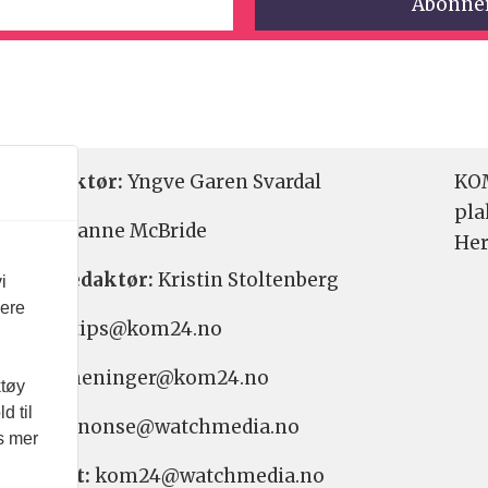
etsredaktør:
Yngve Garen Svardal
KOM
pla
aktør:
Hanne McBride
Her
varlig redaktør:
Kristin Stoltenberg
i
vere
etstips: tips@kom24.no
inger: meninger@kom24.no
ktøy
d til
onse: annonse@watchmedia.no
es mer
nnement:
kom24@watchmedia.no