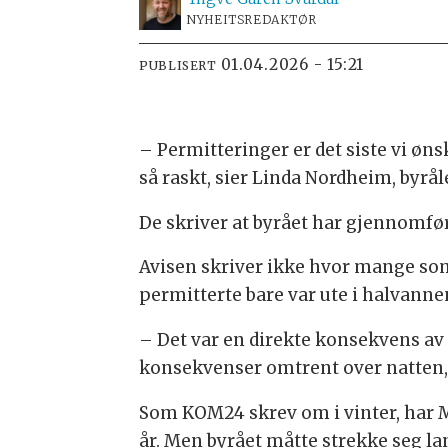
NYHEITSREDAKTØR
01.04.2026 - 15:21
PUBLISERT
– Permitteringer er det siste vi øns
så raskt, sier Linda Nordheim, byrål
De skriver at byrået har gjennomfør
Avisen skriver ikke hvor mange so
permitterte bare var ute i halvannen
– Det var en direkte konsekvens av a
konsekvenser omtrent over natten, 
Som KOM24 skrev om i vinter, har M
år. Men byrået måtte strekke seg la