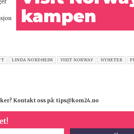
ger
kampen
asjon
TT
LINDA NORDHEIM
VISIT NORWAY
NYHETER
P
 saker? Kontakt oss på: tips@kom24.no
et!