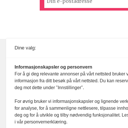
KOM24 drives av KOM24 AS.
Nyh
Dine valg:
Organisasjons­nummer: 928
Red
093 182
Informasjonskapsler og personvern
Ans
For å gi deg relevante annonser på vårt nettsted bruker v
informasjon fra ditt besøk på vårt nettsted. Du kan reser
Nyh
deg mot dette under "Innstillinger".
Men
For øvrig bruker vi informasjonskapsler og lignende ver
for analyse, for å sammenligne nettlesere, tilpasse innhol
Ann
deg og for å utvikle og tilby nødvendig funksjonalitet. L
i vår personvernerklæring.
Abo