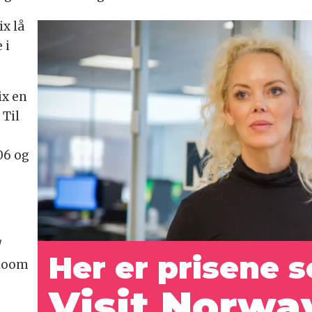
ix lå
 i
ix en
 Til
06 og
r
/
Her er prisene 
Bloom
Visit Norwa