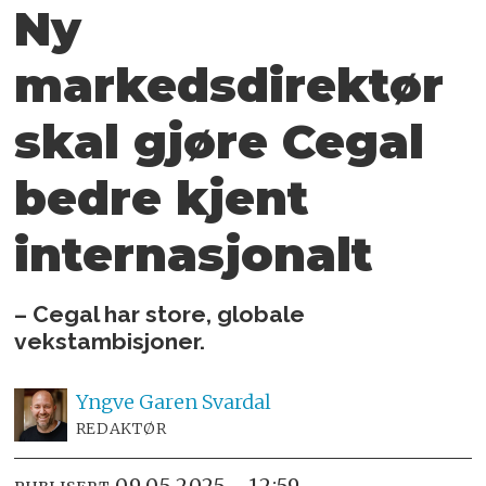
Ny
markedsdirektør
skal gjøre
Cegal
bedre kjent
internasjonalt
– Cegal har store, globale
vekstambisjoner.
Yngve
Garen Svardal
REDAKTØR
09.05.2025 - 12:59