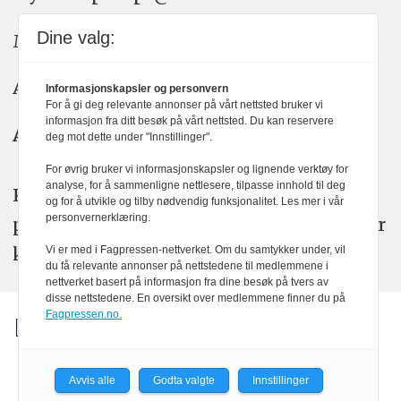
Dine valg:
Meninger: meninger@kom24.no
Annonse: annonse@watchmedia.no
Informasjonskapsler og personvern
For å gi deg relevante annonser på vårt nettsted bruker vi
informasjon fra ditt besøk på vårt nettsted. Du kan reservere
Abonnement:
kom24@watchmedia.no
deg mot dette under "Innstillinger".
For øvrig bruker vi informasjonskapsler og lignende verktøy for
analyse, for å sammenligne nettlesere, tilpasse innhold til deg
KOM24 arbeider etter Vær Varsom-
og for å utvikle og tilby nødvendig funksjonalitet. Les mer i vår
personvernerklæring.
plakatens regler for god presseskikk. Her
kan du lese mer om
PFUs
arbeid.
Vi er med i Fagpressen-nettverket. Om du samtykker under, vil
du få relevante annonser på nettstedene til medlemmene i
nettverket basert på informasjon fra dine besøk på tvers av
disse nettstedene. En oversikt over medlemmene finner du på
Fagpressen.no.
Avvis alle
Godta valgte
Innstillinger