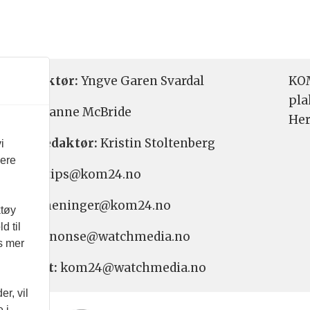
etsredaktør:
Yngve Garen Svardal
KOM
pla
aktør:
Hanne McBride
Her
varlig redaktør:
Kristin Stoltenberg
i
vere
etstips: tips@kom24.no
inger: meninger@kom24.no
ktøy
d til
onse: annonse@watchmedia.no
es mer
nnement:
kom24@watchmedia.no
r, vil
 i