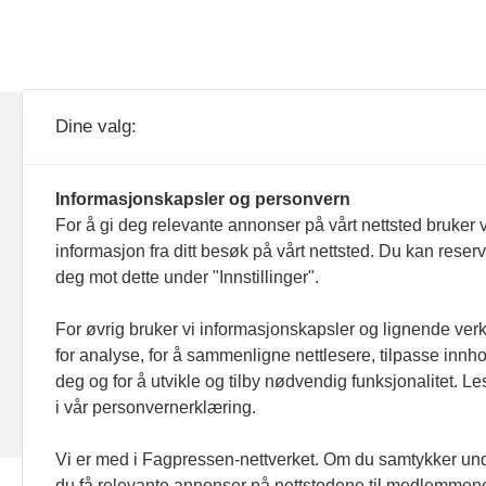
KOM24 drives av KOM24 AS.
Nyh
Dine valg:
Organisasjons­nummer: 928
Red
093 182
Informasjonskapsler og personvern
Ans
For å gi deg relevante annonser på vårt nettsted bruker v
informasjon fra ditt besøk på vårt nettsted. Du kan reser
Nyh
deg mot dette under "Innstillinger".
Men
For øvrig bruker vi informasjonskapsler og lignende ver
for analyse, for å sammenligne nettlesere, tilpasse innhol
Ann
deg og for å utvikle og tilby nødvendig funksjonalitet. L
i vår personvernerklæring.
Abo
Vi er med i Fagpressen-nettverket. Om du samtykker unde
du få relevante annonser på nettstedene til medlemmene