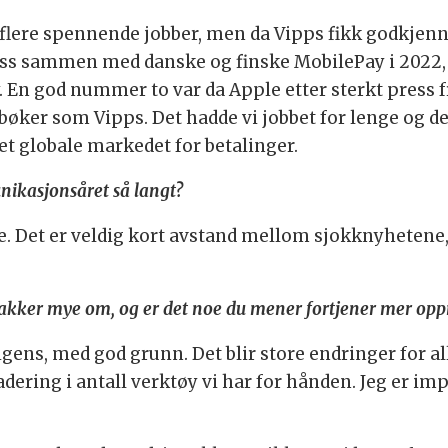
 flere spennende jobber, men da Vipps fikk godkjenn
ss sammen med danske og finske MobilePay i 2022, b
. En god nummer to var da Apple etter sterkt press 
øker som Vipps. Det hadde vi jobbet for lenge og de
t globale markedet for betalinger.
nikasjonsåret så langt?
e. Det er veldig kort avstand mellom sjokknyhetene,
snakker mye om, og er det noe du mener fortjener mer o
gens, med god grunn. Det blir store endringer for al
ering i antall verktøy vi har for hånden. Jeg er i