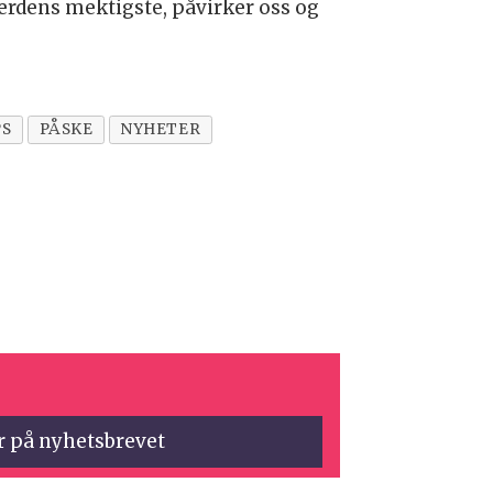
erdens mektigste, påvirker oss og
PS
PÅSKE
NYHETER