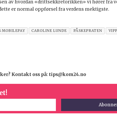
sen av hvordan «drittsekkretorikken» vi hører fra v
dette er normal oppførsel fra verdens mektigste.
S MOBILEPAY
CAROLINE LUNDE
PÅSKEPRATEN
VIP
 saker? Kontakt oss på: tips@kom24.no
et!