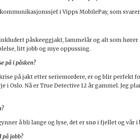
sk kommunikasjonssjef i Vipps MobilePay, som svarer
inkludert påskeeggjakt, lammelår og alt som hører til
ølelse, litt jobb og mye oppussing.
 se på i påsken?
skrise på jakt etter seriemordere, er og blir perfekt f
je i Oslo. Nå er True Detective 12 år gammel. Jeg pl
n?
er å bli lange og lyse, det er snø i fjellet og vår i b
d på jobb?