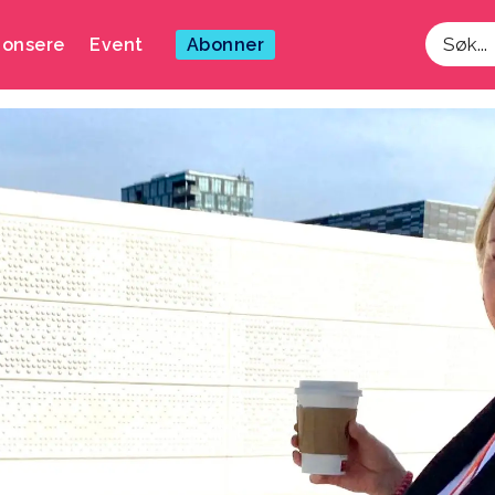
onsere
Event
Abonner
Søk