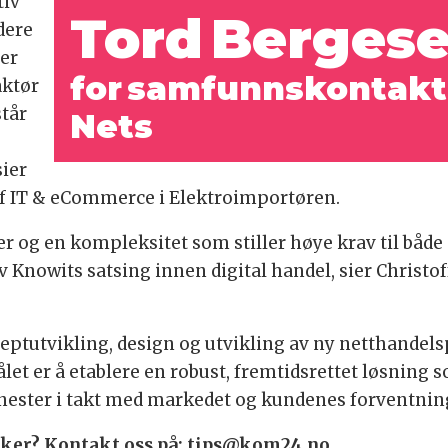
tiv
Tord Bergese
rdere
ner
for samfunnskontakt 
aktør
står
Nets
ier
 of IT & eCommerce i Elektroimportøren.
 og en kompleksitet som stiller høye krav til både
v Knowits satsing innen digital handel, sier Christof
eptutvikling, design og utvikling av ny netthandels
et er å etablere en robust, fremtidsrettet løsning
tjenester i takt med markedet og kundenes forventnin
 saker? Kontakt oss på: tips@kom24.no