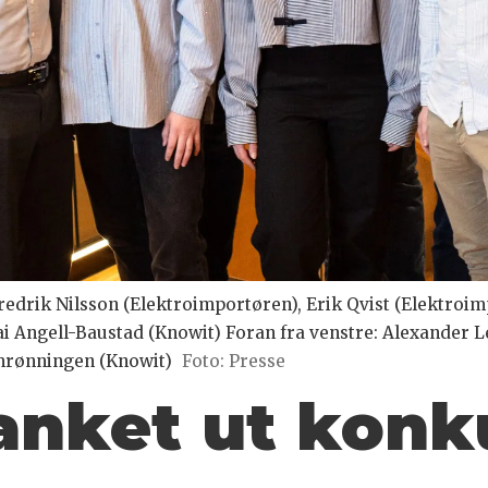
 Fredrik Nilsson (Elektroimportøren), Erik Qvist (Elektro
ai Angell-Baustad (Knowit) Foran fra venstre: Alexander 
mrønningen (Knowit)
Foto: Presse
anket ut konk