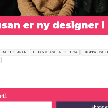
san er ny designer i
OIMPORTØREN
E-HANDELSPLATTFORM
DIGITALISER
et!