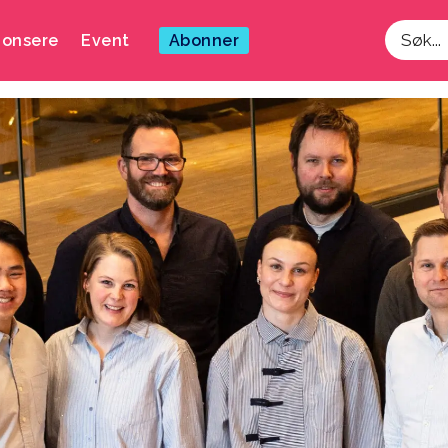
onsere
Event
Abonner
Søk