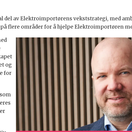
al del av Elektroimportørens vekststrategi, med am
 på flere områder for å hjelpe Elektroimportøren me
med
e
kapet
et og
e for
 som
leres
er