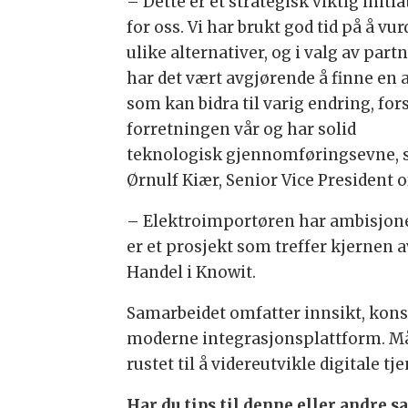
– Dette er et strategisk viktig initia
for oss. Vi har brukt god tid på å vu
ulike alternativer, og i valg av part
har det vært avgjørende å finne en 
som kan bidra til varig endring, for
forretningen vår og har solid
teknologisk gjennomføringsevne, s
Ørnulf Kiær, Senior Vice President
– Elektroimportøren har ambisjoner
er et prosjekt som treffer kjernen a
Handel i Knowit.
Samarbeidet omfatter innsikt, kons
moderne integrasjonsplattform. Mål
rustet til å videreutvikle digitale 
Har du tips til denne eller andre