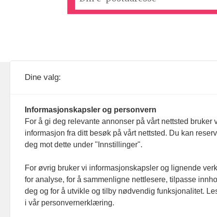
KOM24 drives av KOM24 AS.
Nyh
Dine valg:
Organisasjons­nummer: 928
Red
093 182
Informasjonskapsler og personvern
Ans
For å gi deg relevante annonser på vårt nettsted bruker v
informasjon fra ditt besøk på vårt nettsted. Du kan reser
Nyh
deg mot dette under "Innstillinger".
Men
For øvrig bruker vi informasjonskapsler og lignende ver
for analyse, for å sammenligne nettlesere, tilpasse innhol
Ann
deg og for å utvikle og tilby nødvendig funksjonalitet. L
i vår personvernerklæring.
Abo