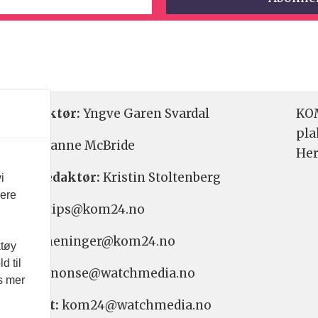
etsredaktør:
Yngve Garen Svardal
KOM
pla
aktør:
Hanne McBride
Her
varlig redaktør:
Kristin Stoltenberg
i
vere
etstips: tips@kom24.no
inger: meninger@kom24.no
ktøy
d til
onse: annonse@watchmedia.no
es mer
nnement:
kom24@watchmedia.no