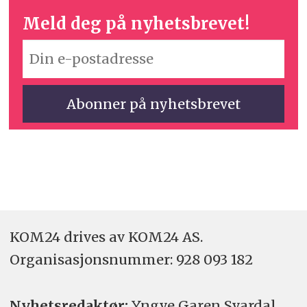
Meld deg på nyhetsbrevet!
KOM24 drives av KOM24 AS.
Organisasjons­nummer: 928 093 182
Nyhetsredaktør:
Yngve Garen Svardal