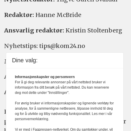
Redaktør:
Hanne McBride
Ansvarlig redaktør:
Kristin Stoltenberg
Nyhetstips: tips@kom24.no
Dine valg:
Meninger: meninger@kom24.no
Annonse: annonse@watchmedia.no
Informasjonskapsler og personvern
For å gi deg relevante annonser på vårt nettsted bruker vi
informasjon fra ditt besøk på vårt nettsted. Du kan reservere
Abonnement:
kom24@watchmedia.no
deg mot dette under "Innstillinger".
For øvrig bruker vi informasjonskapsler og lignende verktøy for
analyse, for å sammenligne nettlesere, tilpasse innhold til deg
KOM24 arbeider etter Vær Varsom-
og for å utvikle og tilby nødvendig funksjonalitet. Les mer i vår
personvernerklæring.
plakatens regler for god presseskikk. Her
kan du lese mer om
PFUs
arbeid.
Vi er med i Fagpressen-nettverket. Om du samtykker under, vil