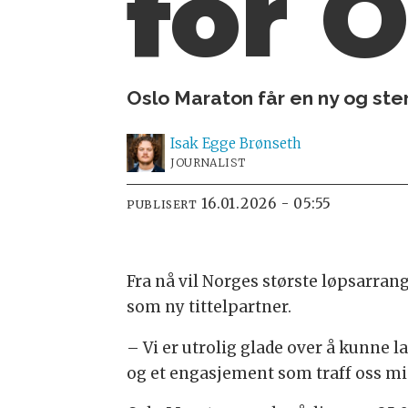
for 
Oslo Maraton får en ny og st
Isak
Egge Brønseth
JOURNALIST
16.01.2026 - 05:55
PUBLISERT
Fra nå vil Norges største løpsarran
som ny tittelpartner.
– Vi er utrolig glade over å kunne 
og et engasjement som traff oss mid