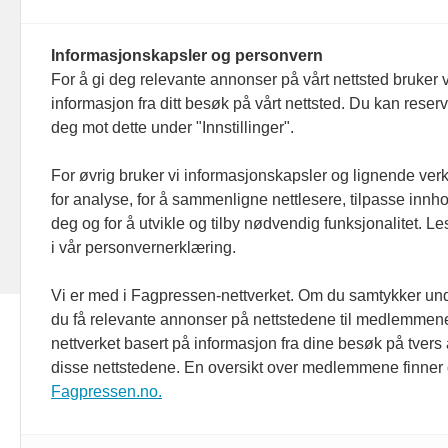
Organisasjons­nummer: 928
Red
093 182
Informasjonskapsler og personvern
Ans
For å gi deg relevante annonser på vårt nettsted bruker v
informasjon fra ditt besøk på vårt nettsted. Du kan reser
Nyh
deg mot dette under "Innstillinger".
Men
For øvrig bruker vi informasjonskapsler og lignende ver
for analyse, for å sammenligne nettlesere, tilpasse innhol
Ann
deg og for å utvikle og tilby nødvendig funksjonalitet. L
i vår personvernerklæring.
Abo
Vi er med i Fagpressen-nettverket. Om du samtykker unde
du få relevante annonser på nettstedene til medlemmene
nettverket basert på informasjon fra dine besøk på tvers
disse nettstedene. En oversikt over medlemmene finner
Fagpressen.no.