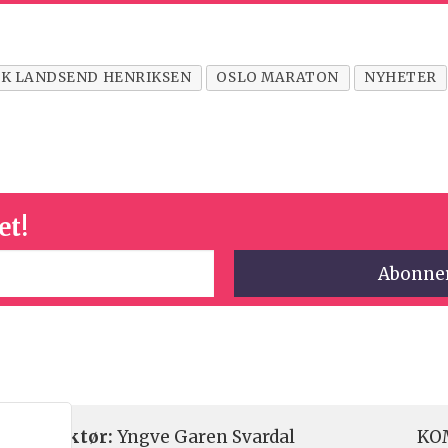
IK LANDSEND HENRIKSEN
OSLO MARATON
NYHETER
et!
etsredaktør:
Yngve Garen Svardal
KOM