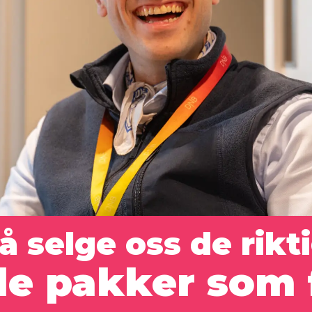
å selge oss de
rikt
le
pakker som 