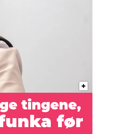
ige tingene,
funka før