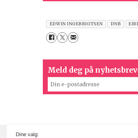
EDWIN INGEBRIGTSEN
DNB
EIR
Meld deg på nyhetsbrev
KOM24 drives av KOM24 AS.
Nyh
Dine valg: