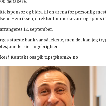
00 deltakere.
tittelsponsor og bidra til en arena for personlig me
andsend Henriksen, direktør for merkevare og spons i
arrangeres 12. september.
ges største bank var så lekene, men det kan jeg trygt
fesjonelle, sier Ingebrigtsen.
 saker? Kontakt oss på: tips@kom24.no