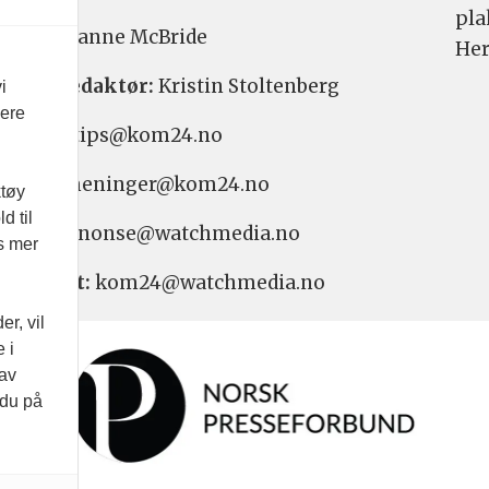
pla
aktør:
Hanne McBride
Her
varlig redaktør:
Kristin Stoltenberg
i
vere
etstips: tips@kom24.no
inger: meninger@kom24.no
ktøy
d til
onse: annonse@watchmedia.no
es mer
nnement:
kom24@watchmedia.no
r, vil
 i
 av
 du på