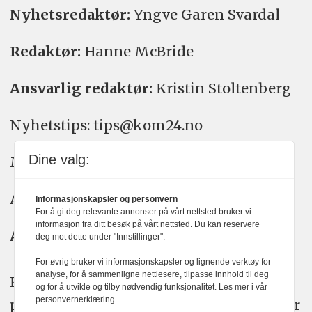
Nyhetsredaktør:
Yngve Garen Svardal
Redaktør:
Hanne McBride
Ansvarlig redaktør:
Kristin Stoltenberg
Nyhetstips: tips@kom24.no
Dine valg:
Meninger: meninger@kom24.no
Annonse: annonse@watchmedia.no
Informasjonskapsler og personvern
For å gi deg relevante annonser på vårt nettsted bruker vi
informasjon fra ditt besøk på vårt nettsted. Du kan reservere
Abonnement:
kom24@watchmedia.no
deg mot dette under "Innstillinger".
For øvrig bruker vi informasjonskapsler og lignende verktøy for
analyse, for å sammenligne nettlesere, tilpasse innhold til deg
KOM24 arbeider etter Vær Varsom-
og for å utvikle og tilby nødvendig funksjonalitet. Les mer i vår
personvernerklæring.
plakatens regler for god presseskikk. Her