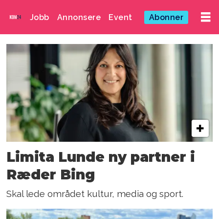
Jobb
Annonsere
Event
Abonner
Emne:
øyafestivalen
Limita Lunde ny partner i
Ræder Bing
Skal lede området kultur, media og sport.