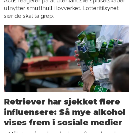
Actis reagerer på at utenlandske spillselskaper
utnytter smutthull i lovverket. Lotteritilsynet
sier de skal ta grep.
Retriever har sjekket flere
influensere: Så mye alkohol
vises frem i sosiale medier