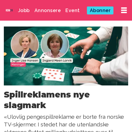
Jobb
Annonsere
Event
Abonner
Emne:
actis
Spillreklamens nye
slagmark
«Ulovlig pengespillreklame er borte fra norske
TV-skjermer. I stedet har de utenlandske