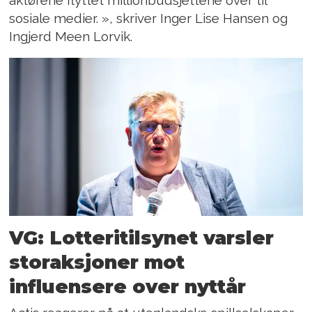
aktørene flyttet millionbudsjettene over til
sosiale medier. », skriver Inger Lise Hansen og
Ingjerd Meen Lorvik.
VG: Lotteritilsynet varsler
storaksjoner mot
influensere over nyttår