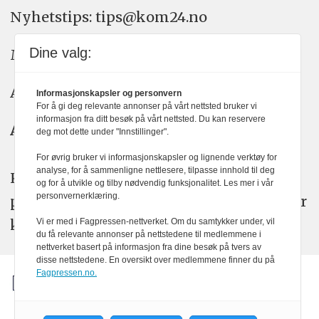
Nyhetstips: tips@kom24.no
Dine valg:
Meninger: meninger@kom24.no
Annonse: annonse@watchmedia.no
Informasjonskapsler og personvern
For å gi deg relevante annonser på vårt nettsted bruker vi
informasjon fra ditt besøk på vårt nettsted. Du kan reservere
Abonnement:
kom24@watchmedia.no
deg mot dette under "Innstillinger".
For øvrig bruker vi informasjonskapsler og lignende verktøy for
analyse, for å sammenligne nettlesere, tilpasse innhold til deg
KOM24 arbeider etter Vær Varsom-
og for å utvikle og tilby nødvendig funksjonalitet. Les mer i vår
personvernerklæring.
plakatens regler for god presseskikk. Her
kan du lese mer om
PFUs
arbeid.
Vi er med i Fagpressen-nettverket. Om du samtykker under, vil
du få relevante annonser på nettstedene til medlemmene i
nettverket basert på informasjon fra dine besøk på tvers av
disse nettstedene. En oversikt over medlemmene finner du på
Fagpressen.no.