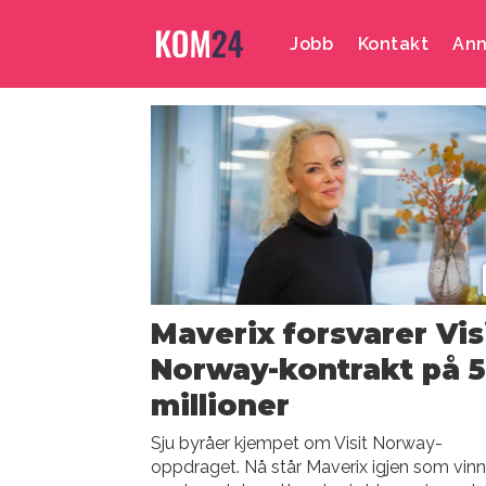
Jobb
Kontakt
Ann
Emne:
anne-
signe
fagereng
Maverix forsvarer Vis
Norway-kontrakt på 
millioner
Sju byråer kjempet om Visit Norway-
oppdraget. Nå står Maverix igjen som vinn