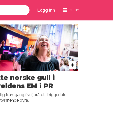
Logg inn
te norske gull i
eldens EM i PR
tig framgang fra fjoråret. Trigger ble
tvinnende byrå.