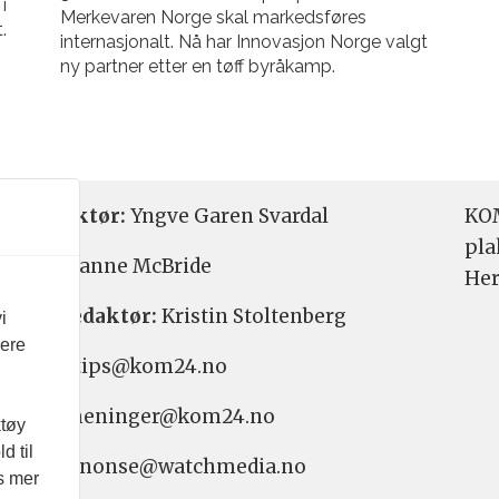
i
Merkevaren Norge skal markedsføres
.
internasjonalt. Nå har Innovasjon Norge valgt
ny partner etter en tøff byråkamp.
etsredaktør:
Yngve Garen Svardal
KOM
pla
aktør:
Hanne McBride
Her
varlig redaktør:
Kristin Stoltenberg
i
vere
etstips: tips@kom24.no
inger: meninger@kom24.no
ktøy
d til
onse: annonse@watchmedia.no
es mer