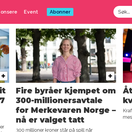
onsere
Event
Abonner
Søk
it
Fire byråer kjempet om
Åt
57
300-millionersavtale
kv
for Merkevaren Norge –
Kraf
mes
nå er valget tatt
er
300 millioner kroner står på spill når