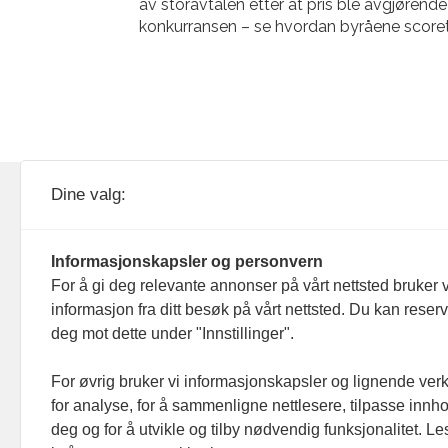
av storavtalen etter at pris ble avgjørende 
konkurransen – se hvordan byråene scoret
KOM24 drives av KOM24 AS.
Nyh
Dine valg:
Organisasjons­nummer: 928
Red
093 182
Informasjonskapsler og personvern
Ans
For å gi deg relevante annonser på vårt nettsted bruker v
informasjon fra ditt besøk på vårt nettsted. Du kan reser
Nyh
deg mot dette under "Innstillinger".
Men
For øvrig bruker vi informasjonskapsler og lignende ver
for analyse, for å sammenligne nettlesere, tilpasse innhol
Ann
deg og for å utvikle og tilby nødvendig funksjonalitet. L