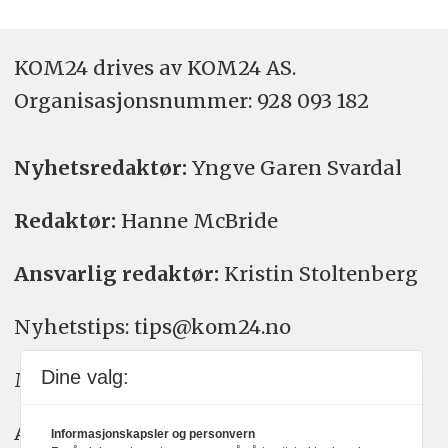
KOM24 drives av KOM24 AS.
Organisasjons­nummer: 928 093 182
Nyhetsredaktør:
Yngve Garen Svardal
Redaktør:
Hanne McBride
Ansvarlig redaktør:
Kristin Stoltenberg
Nyhetstips: tips@kom24.no
Dine valg:
Meninger: meninger@kom24.no
Annonse: annonse@watchmedia.no
Informasjonskapsler og personvern