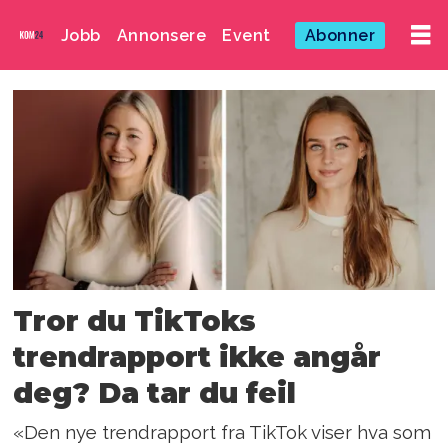
Jobb
Annonsere
Event
Abonner
Emne:
autentisitet
Tror du TikToks
trendrapport ikke angår
deg? Da tar du feil
«Den nye trendrapport fra TikTok viser hva som