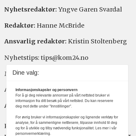
Nyhetsredaktør:
Yngve Garen Svardal
Redaktør:
Hanne McBride
Ansvarlig redaktør:
Kristin Stoltenberg
Nyhetstips: tips@kom24.no
Dine valg:
Meninger: meninger@kom24.no
Annonse: annonse@watchmedia.no
Informasjonskapsler og personvern
For å gi deg relevante annonser på vårt nettsted bruker vi
informasjon fra ditt besøk på vårt nettsted. Du kan reservere
Abonnement:
kom24@watchmedia.no
deg mot dette under "Innstillinger".
For øvrig bruker vi informasjonskapsler og lignende verktøy for
analyse, for å sammenligne nettlesere, tilpasse innhold til deg
KOM24 arbeider etter Vær Varsom-
og for å utvikle og tilby nødvendig funksjonalitet. Les mer i vår
personvernerklæring.
plakatens regler for god presseskikk. Her