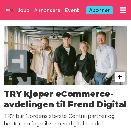
Jobb
Annonsere
Event
Abonner
Emne:
barbro
fagerbakk
TRY kjøper eCommerce-
avdelingen til Frend Digital
TRY blir Nordens største Centra-partner og
henter inn fagmiljø innen digital handel.