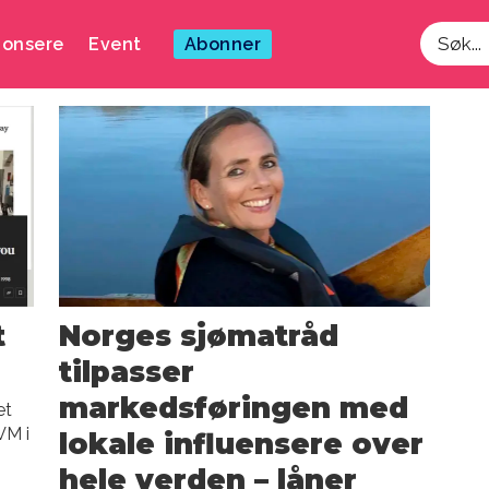
onsere
Event
Abonner
Søk
t
Norges sjømatråd
tilpasser
markedsføringen med
et
VM i
lokale influensere over
hele verden – låner