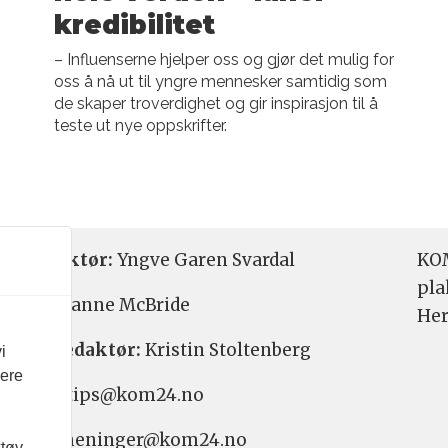
kredibilitet
– Influenserne hjelper oss og gjør det mulig for
oss å nå ut til yngre mennesker samtidig som
de skaper troverdighet og gir inspirasjon til å
teste ut nye oppskrifter.
etsredaktør:
Yngve Garen Svardal
KOM
pla
aktør:
Hanne McBride
Her
varlig redaktør:
Kristin Stoltenberg
i
vere
etstips: tips@kom24.no
inger: meninger@kom24.no
ktøy