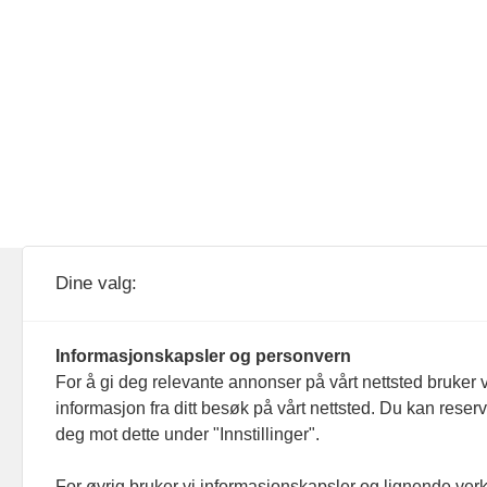
KOM24 drives av KOM24 AS.
Nyh
Dine valg:
Organisasjons­nummer: 928
Red
093 182
Informasjonskapsler og personvern
Ans
For å gi deg relevante annonser på vårt nettsted bruker v
informasjon fra ditt besøk på vårt nettsted. Du kan reser
Nyh
deg mot dette under "Innstillinger".
Men
For øvrig bruker vi informasjonskapsler og lignende ver