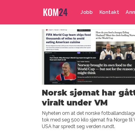
Jobb
Kontakt
Ann
Emne:
camilla
beck
Norsk sjømat har gåt
viralt under VM
Nyheten om at det norske fotballandslag
tok med seg 500 kilo sjømat fra Norge til 
USA har spredt seg verden rundt.