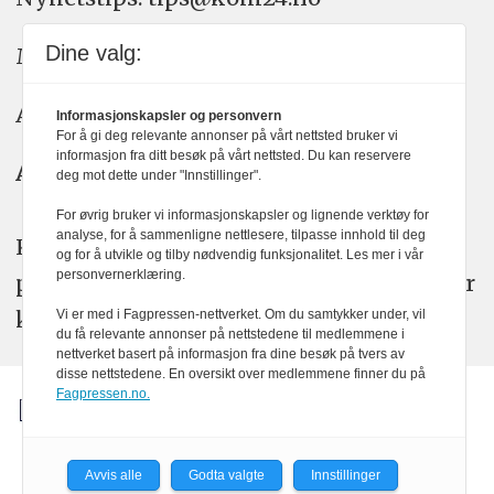
Dine valg:
Meninger: meninger@kom24.no
Annonse: annonse@watchmedia.no
Informasjonskapsler og personvern
For å gi deg relevante annonser på vårt nettsted bruker vi
informasjon fra ditt besøk på vårt nettsted. Du kan reservere
Abonnement:
kom24@watchmedia.no
deg mot dette under "Innstillinger".
For øvrig bruker vi informasjonskapsler og lignende verktøy for
analyse, for å sammenligne nettlesere, tilpasse innhold til deg
KOM24 arbeider etter Vær Varsom-
og for å utvikle og tilby nødvendig funksjonalitet. Les mer i vår
personvernerklæring.
plakatens regler for god presseskikk. Her
kan du lese mer om
PFUs
arbeid.
Vi er med i Fagpressen-nettverket. Om du samtykker under, vil
du få relevante annonser på nettstedene til medlemmene i
nettverket basert på informasjon fra dine besøk på tvers av
disse nettstedene. En oversikt over medlemmene finner du på
Fagpressen.no.
Avvis alle
Godta valgte
Innstillinger