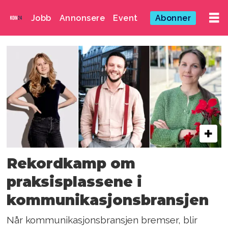
Jobb
Annonsere
Event
Abonner
Emne:
erle
syrdalen
dovland
Rekordkamp om
praksisplassene i
kommunikasjonsbransjen
Når kommunikasjonsbransjen bremser, blir