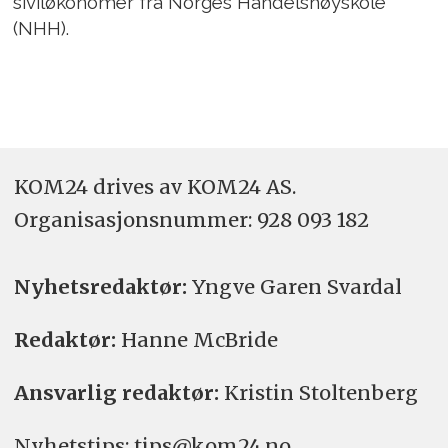
siviløkonomer fra Norges Handelshøyskole
(NHH).
KOM24 drives av KOM24 AS.
Organisasjons­nummer: 928 093 182
Nyhetsredaktør:
Yngve Garen Svardal
Redaktør:
Hanne McBride
Ansvarlig redaktør:
Kristin Stoltenberg
Nyhetstips: tips@kom24.no