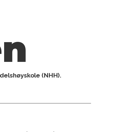
en
delshøyskole (NHH).