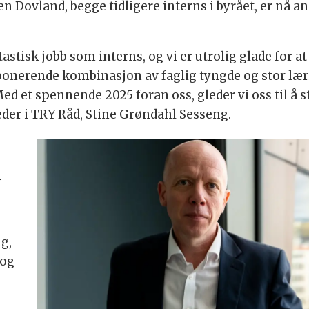
 Dovland, begge tidligere interns i byrået, er nå an
astisk jobb som interns, og vi er utrolig glade for a
ponerende kombinasjon av faglig tyngde og stor lærin
ed et spennende 2025 foran oss, gleder vi oss til å 
der i TRY Råd, Stine Grøndahl Sesseng.
I
g,
 og