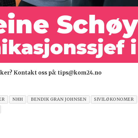
ine Schøy
asjonssjef i
 saker? Kontakt oss på: tips@kom24.no
ER
NHH
BENDIK GRAN JOHNSEN
SIVILØKONOMER