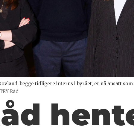
ovland, begge tidligere interns i byrået, er nå ansatt so
 TRY Råd
åd hent