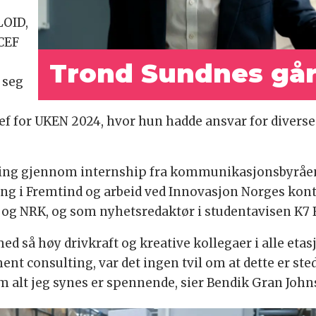
LOID,
CEF
Trond Sundnes går 
 seg
f for UKEN 2024, hvor hun hadde ansvar for divers
ring gjennom internship fra kommunikasjonsbyråene
ng i Fremtind og arbeid ved Innovasjon Norges konto
 og NRK, og som nyhetsredaktør i studentavisen K7 
d så høy drivkraft og kreative kollegaer i alle etasje
onsulting, var det ingen tvil om at dette er stedet 
m alt jeg synes er spennende, sier Bendik Gran Joh