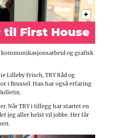
til First House
e kommunikasjonsarbeid og grafisk
 Lilleby Frisch, TRY Råd og
r i Brussel. Han har også erfaring
Bulletin.
r. Når TRY i tillegg har startet en
jeg aller helst vil jobbe. Her får
nsen.