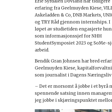
Erle Syrdalen Dovland har tidligere
erfaring fra Geelmuyden Kiese, VIL
Askeladden & Co, DNB Markets, UNI
og TRY Råd gjennom internships. I
løpet av studietiden engasjerte hun
som informasjonssjef for NHH
StudentSymposiet 2023 og SoMe-sje
arbeid.
Bendik Gran Johnsen har bred erfa
Geelmuyden Kiese, kapitalforvaltni
som journalist i Dagens Næringsliv
– Det er morsomt å jobbe i et byrå me
spennende satsing innen management c
jeg jobbe i skjæringspunktet mello