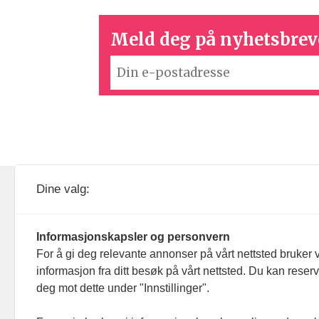
Meld deg på nyhetsbrev
KOM24 drives av KOM24 AS.
Nyh
Dine valg:
Organisasjons­nummer: 928
Red
093 182
Informasjonskapsler og personvern
Ans
For å gi deg relevante annonser på vårt nettsted bruker v
informasjon fra ditt besøk på vårt nettsted. Du kan reser
Nyh
deg mot dette under "Innstillinger".
Men