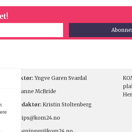
et!
etsredaktør:
Yngve Garen Svardal
KOM
pla
aktør:
Hanne McBride
Her
varlig redaktør:
Kristin Stoltenberg
i
vere
etstips: tips@kom24.no
inger: meninger@kom24.no