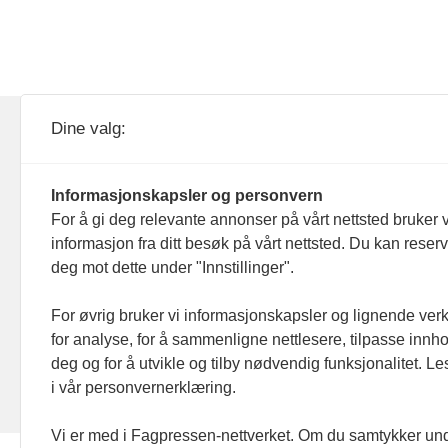
KOM24 drives av KOM24 AS.
Nyh
Dine valg:
Organisasjons­nummer: 928
Red
093 182
Informasjonskapsler og personvern
Ans
For å gi deg relevante annonser på vårt nettsted bruker v
informasjon fra ditt besøk på vårt nettsted. Du kan reser
Nyh
deg mot dette under "Innstillinger".
Men
For øvrig bruker vi informasjonskapsler og lignende ver
for analyse, for å sammenligne nettlesere, tilpasse innhol
Ann
deg og for å utvikle og tilby nødvendig funksjonalitet. L
i vår personvernerklæring.
Abo
Vi er med i Fagpressen-nettverket. Om du samtykker unde