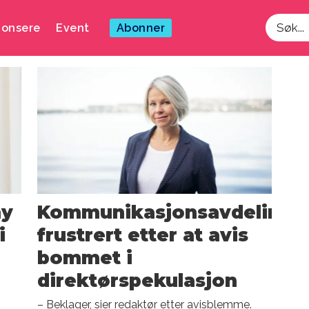
onsere
Event
Abonner
Søk
ny
Kommunikasjonsavdeling
i
frustrert etter at avis
bommet i
direktørspekulasjon
– Beklager, sier redaktør etter avisblemme.