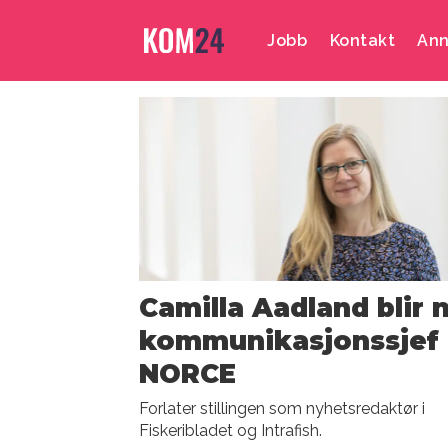
Jobb
Kontakt
Ann
Emne:
fiskeribladet
Camilla Aadland blir 
kommunikasjonssjef 
NORCE
Forlater stillingen som nyhetsredaktør i
Fiskeribladet og Intrafish.