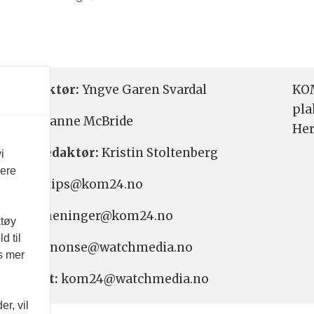
etsredaktør:
Yngve Garen Svardal
KOM
pla
aktør:
Hanne McBride
Her
varlig redaktør:
Kristin Stoltenberg
i
vere
etstips: tips@kom24.no
inger: meninger@kom24.no
ktøy
d til
onse: annonse@watchmedia.no
es mer
nnement:
kom24@watchmedia.no
r, vil