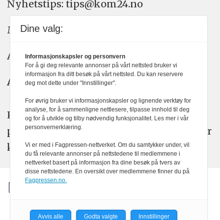
Nyhetstips: tips@kom24.no
Dine valg:
Meninger: meninger@kom24.no
Annonse: annonse@watchmedia.no
Informasjonskapsler og personvern
For å gi deg relevante annonser på vårt nettsted bruker vi
informasjon fra ditt besøk på vårt nettsted. Du kan reservere
Abonnement:
kom24@watchmedia.no
deg mot dette under "Innstillinger".
For øvrig bruker vi informasjonskapsler og lignende verktøy for
analyse, for å sammenligne nettlesere, tilpasse innhold til deg
KOM24 arbeider etter Vær Varsom-
og for å utvikle og tilby nødvendig funksjonalitet. Les mer i vår
personvernerklæring.
plakatens regler for god presseskikk. Her
kan du lese mer om
PFUs
arbeid.
Vi er med i Fagpressen-nettverket. Om du samtykker under, vil
du få relevante annonser på nettstedene til medlemmene i
nettverket basert på informasjon fra dine besøk på tvers av
disse nettstedene. En oversikt over medlemmene finner du på
Fagpressen.no.
Avvis alle
Godta valgte
Innstillinger