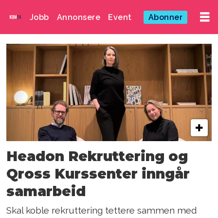
Jobb
Annonsere
Event
Abonner
Emne:
headon
Headon Rekruttering og
Qross Kurssenter inngår
samarbeid
Skal koble rekruttering tettere sammen med