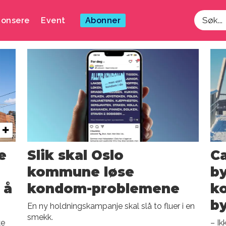
onsere
Event
Abonner
Søk
e
Slik skal Oslo
Ca
kommune løse
by
 å
kondom-problemene
k
by
En ny holdningskampanje skal slå to fluer i en
smekk.
ke
– Ik