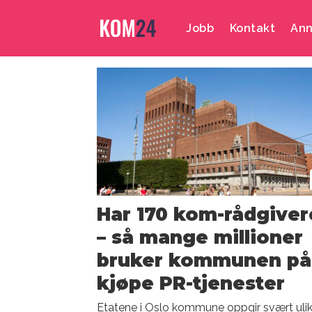
Jobb
Kontakt
Ann
Emne:
helseetaten
Har 170 kom-rådgiver
– så mange millioner
bruker kommunen på
kjøpe PR-tjenester
Etatene i Oslo kommune oppgir svært uli