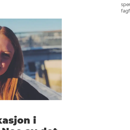
spe
fagf
asjon i