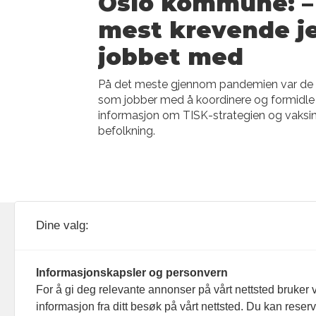
Oslo kommune: –
mest krevende j
jobbet med
På det meste gjennom pandemien var de åt
som jobber med å koordinere og formidle
informasjon om TISK-strategien og vaksine
befolkning.
KOM24 drives av KOM24 AS.
Nyh
Dine valg:
Organisasjons­nummer: 928
Red
093 182
Informasjonskapsler og personvern
Ans
For å gi deg relevante annonser på vårt nettsted bruker v
informasjon fra ditt besøk på vårt nettsted. Du kan reser