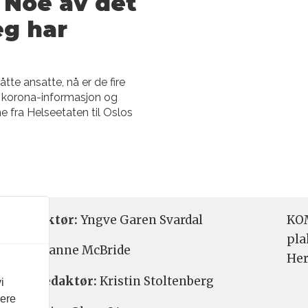
 Noe av det
eg har
te ansatte, nå er de fire
 korona-informasjon og
 fra Helseetaten til Oslos
etsredaktør:
Yngve Garen Svardal
KOM
pla
aktør:
Hanne McBride
Her
varlig redaktør:
Kristin Stoltenberg
i
vere