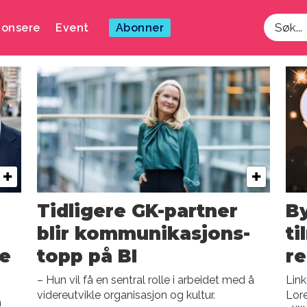
onsere
Event
Abonner
Søk
Tidligere GK-partner
By
blir kommunikasjons-
ti
re
topp på BI
re
– Hun vil få en sentral rolle i arbeidet med å
Link
videreutvikle organisasjon og kultur.
Lore
m