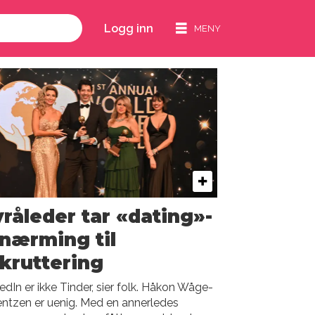
Logg inn
råleder tar «dating»-
lnærming til
kruttering
edIn er ikke Tinder, sier folk. Håkon Wåge-
ntzen er uenig. Med en annerledes