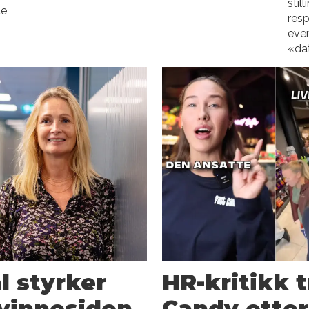
stil
te
resp
even
«dat
l styrker
HR-kritikk t
vinnesiden
Candy etter