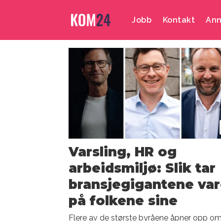
Jobb
Kontakt
Ann
Emne:
hr
Varsling, HR og
arbeidsmiljø: Slik tar
bransjegigantene va
på folkene sine
Flere av de største byråene åpner opp o