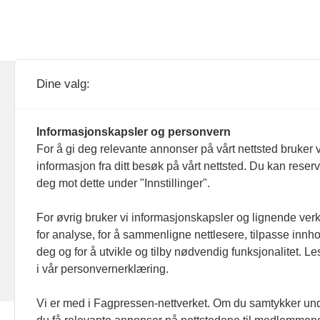
KOM24 drives av KOM24 AS.
Nyh
Dine valg:
Organisasjons­nummer: 928
Red
093 182
Informasjonskapsler og personvern
Ans
For å gi deg relevante annonser på vårt nettsted bruker v
informasjon fra ditt besøk på vårt nettsted. Du kan reser
Nyh
deg mot dette under "Innstillinger".
Men
For øvrig bruker vi informasjonskapsler og lignende ver
for analyse, for å sammenligne nettlesere, tilpasse innhol
Ann
deg og for å utvikle og tilby nødvendig funksjonalitet. L
i vår personvernerklæring.
Abo
Vi er med i Fagpressen-nettverket. Om du samtykker unde