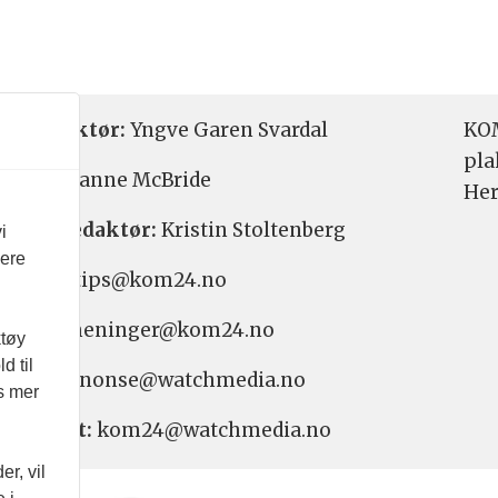
etsredaktør:
Yngve Garen Svardal
KOM
pla
aktør:
Hanne McBride
Her
varlig redaktør:
Kristin Stoltenberg
i
vere
etstips: tips@kom24.no
inger: meninger@kom24.no
ktøy
d til
onse: annonse@watchmedia.no
es mer
nnement:
kom24@watchmedia.no
r, vil