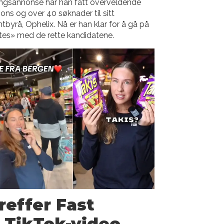
lingsannonse har han fått overveldende
ons og over 40 søknader til sitt
tbyrå, Ophelix. Nå er han klar for å gå på
es» med de rette kandidatene.
reffer Fast
 TikTok-video