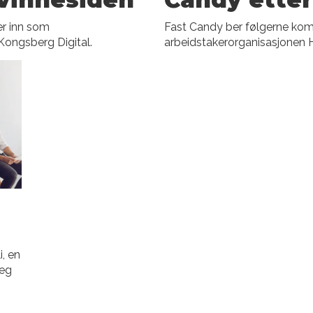
er inn som
Fast Candy ber følgerne komm
Kongsberg Digital.
arbeidstakerorganisasjonen H
i, en
meg