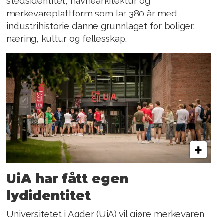
stedsidentitet, navnearkitektur og
merkevareplattform som lar 380 år med
industrihistorie danne grunnlaget for boliger,
næring, kultur og fellesskap.
UiA har fått egen
lydidentitet
Universitetet i Agder (UiA) vil gjøre merkevaren