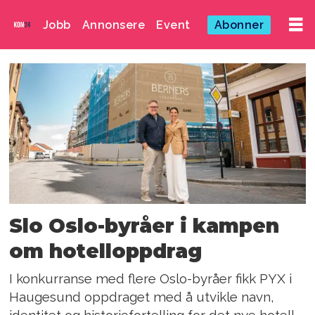
Jobb
Annonsere
Event
Abonner
Emne:
identitet
Slo Oslo-byråer i kampen
om hotelloppdrag
I konkurranse med flere Oslo-byråer fikk PYX i
Haugesund oppdraget med å utvikle navn,