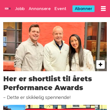
Jobb
Annonsere
Event
Abonner
Emne:
inge
hofstad
kjeilen
Her er shortlist til årets
Performance Awards
– Dette er skikkelig spennende!