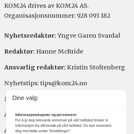
KOM24 drives av KOM24 AS.
Organisasjons­nummer: 928 093 182
Nyhetsredaktør:
Yngve Garen Svardal
Redaktør:
Hanne McBride
Ansvarlig redaktør:
Kristin Stoltenberg
Nyhetstips: tips@kom24.no
Dine valg:
Meninger: meninger@kom24.no
Annonse: annonse@watchmedia.no
Informasjonskapsler og personvern
For å gi deg relevante annonser på vårt nettsted bruker vi
informasjon fra ditt besøk på vårt nettsted. Du kan reservere
Abonnement:
kom24@watchmedia.no
deg mot dette under "Innstillinger".