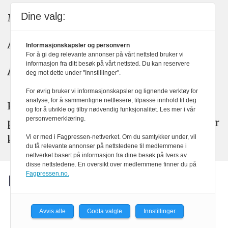
Dine valg:
Meninger: meninger@kom24.no
Annonse: annonse@watchmedia.no
Informasjonskapsler og personvern
For å gi deg relevante annonser på vårt nettsted bruker vi
informasjon fra ditt besøk på vårt nettsted. Du kan reservere
Abonnement:
kom24@watchmedia.no
deg mot dette under "Innstillinger".
For øvrig bruker vi informasjonskapsler og lignende verktøy for
analyse, for å sammenligne nettlesere, tilpasse innhold til deg
KOM24 arbeider etter Vær Varsom-
og for å utvikle og tilby nødvendig funksjonalitet. Les mer i vår
personvernerklæring.
plakatens regler for god presseskikk. Her
kan du lese mer om
PFUs
arbeid.
Vi er med i Fagpressen-nettverket. Om du samtykker under, vil
du få relevante annonser på nettstedene til medlemmene i
nettverket basert på informasjon fra dine besøk på tvers av
disse nettstedene. En oversikt over medlemmene finner du på
Fagpressen.no.
Avvis alle
Godta valgte
Innstillinger
Powered by Labrador CMS