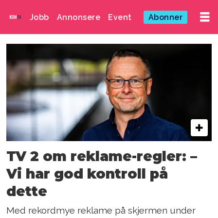
Jobb
Annonsere
Event
Abonner
Emne:
jan-
petter
dahl
TV 2 om reklame-regler: –
Vi har god kontroll på
dette
Med rekordmye reklame på skjermen under