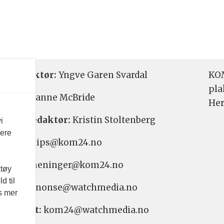
etsredaktør:
Yngve Garen Svardal
KOM
pla
aktør:
Hanne McBride
Her
varlig redaktør:
Kristin Stoltenberg
i
vere
etstips: tips@kom24.no
inger: meninger@kom24.no
ktøy
d til
onse: annonse@watchmedia.no
es mer
nnement:
kom24@watchmedia.no