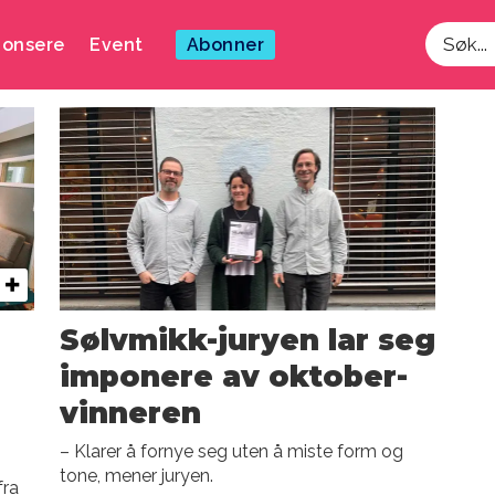
onsere
Event
Abonner
Søk
Sølvmikk-juryen lar seg
imponere av oktober-
vinneren
– Klarer å fornye seg uten å miste form og
tone, mener juryen.
fra