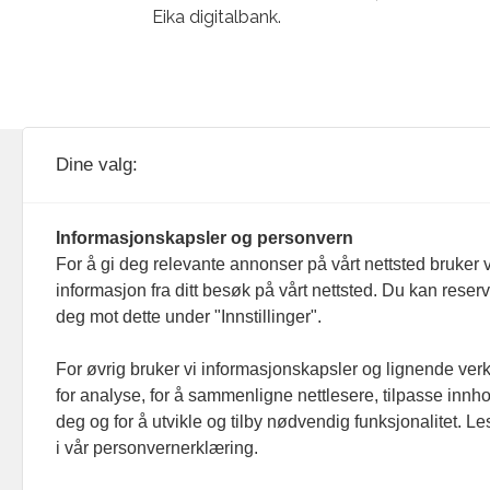
Eika digitalbank.
KOM24 drives av KOM24 AS.
Nyh
Dine valg:
Organisasjons­nummer: 928
Red
093 182
Informasjonskapsler og personvern
Ans
For å gi deg relevante annonser på vårt nettsted bruker v
informasjon fra ditt besøk på vårt nettsted. Du kan reser
Nyh
deg mot dette under "Innstillinger".
Men
For øvrig bruker vi informasjonskapsler og lignende ver
for analyse, for å sammenligne nettlesere, tilpasse innhol
Ann
deg og for å utvikle og tilby nødvendig funksjonalitet. L
i vår personvernerklæring.
Abo