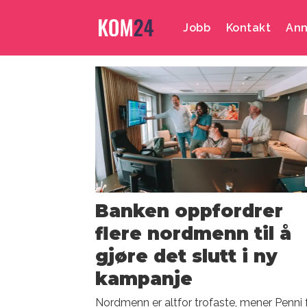
Jobb
Kontakt
Ann
Emne:
joachim
sandvik
Banken oppfordrer
flere nordmenn til å
gjøre det slutt i ny
kampanje
Nordmenn er altfor trofaste, mener Penni 