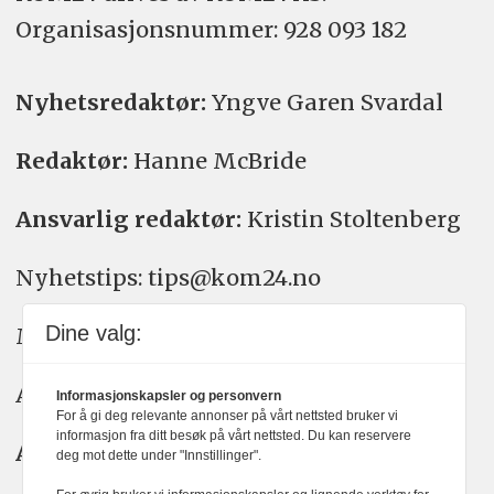
Organisasjons­nummer: 928 093 182
Nyhetsredaktør:
Yngve Garen Svardal
Redaktør:
Hanne McBride
Ansvarlig redaktør:
Kristin Stoltenberg
Nyhetstips: tips@kom24.no
Dine valg:
Meninger: meninger@kom24.no
Annonse: annonse@watchmedia.no
Informasjonskapsler og personvern
For å gi deg relevante annonser på vårt nettsted bruker vi
informasjon fra ditt besøk på vårt nettsted. Du kan reservere
Abonnement:
kom24@watchmedia.no
deg mot dette under "Innstillinger".