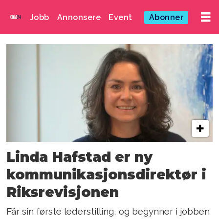
Jobb
Annonsere
Event
Abonner
Emne:
justisdepartementet
Linda Hafstad er ny
kommunikasjons­direktør i
Riksrevisjonen
Får sin første lederstilling, og begynner i jobben