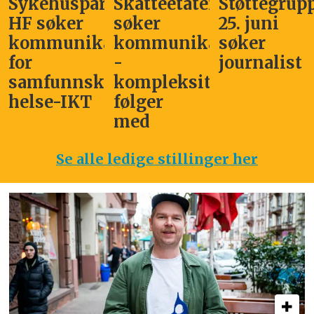
Sykehuspartner
Skatteetaten
Støttegrup
HF søker
søker
25. juni
kommunikasjonssjef
kommunikasjonsleder
søker
for
-
journalist
samfunnskritisk
kompleksitet
helse-IKT
følger
med
Se alle ledige stillinger her