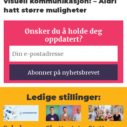
visuell kommunikasjon: – Aldri
hatt større muligheter
Ønsker du å holde deg
oppdatert?
Ledige stillinger: