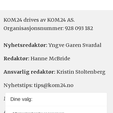
KOM24 drives av KOM24 AS.
Organisasjons­nummer: 928 093 182
Nyhetsredaktør:
Yngve Garen Svardal
Redaktør:
Hanne McBride
Ansvarlig redaktør:
Kristin Stoltenberg
Nyhetstips: tips@kom24.no
Meninger: meninger@kom24.no
Dine valg:
Annonse: annonse@watchmedia.no