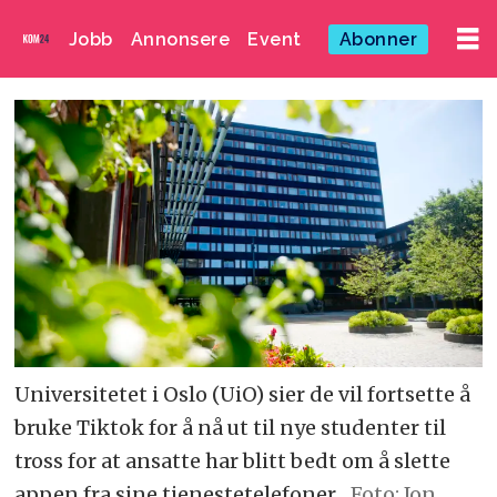
Jobb
Annonsere
Event
Abonner
Universitetet i Oslo (UiO) sier de vil fortsette å
bruke Tiktok for å nå ut til nye studenter til
tross for at ansatte har blitt bedt om å slette
appen fra sine tjenestetelefoner.
Foto: Jon