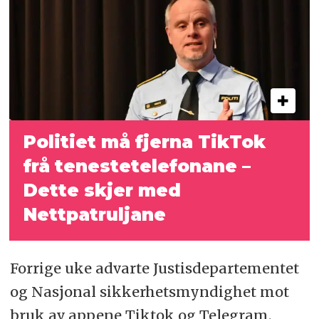
Politiet må fjerna TikTok
frå teneste­telefonane –
Dette skjer med
Nettpatruljane
Forrige uke advarte Justisdepartementet
og Nasjonal sikkerhetsmyndighet mot
bruk av appene Tiktok og Telegram.