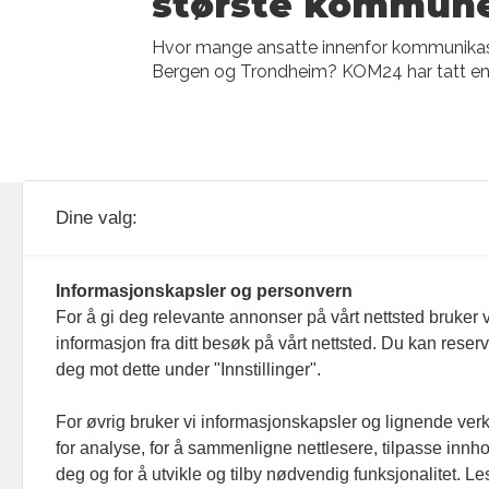
største kommun
Hvor mange ansatte innenfor kommunika
Bergen og Trondheim? KOM24 har tatt en
KOM24 drives av KOM24 AS.
Nyh
Dine valg:
Organisasjons­nummer: 928
Red
093 182
Informasjonskapsler og personvern
Ans
For å gi deg relevante annonser på vårt nettsted bruker v
informasjon fra ditt besøk på vårt nettsted. Du kan reser
Nyh
deg mot dette under "Innstillinger".
Men
For øvrig bruker vi informasjonskapsler og lignende ver
for analyse, for å sammenligne nettlesere, tilpasse innhol
Ann
deg og for å utvikle og tilby nødvendig funksjonalitet. L