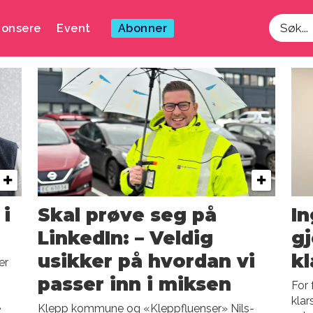
onsere
Event
Abonner
Søk
 i
Skal prøve seg på
I
LinkedIn: – Veldig
gj
usikker på hvordan vi
kl
er
passer inn i miksen
For 
klar
e
Klepp kommune og «Kleppfluenser» Nils-