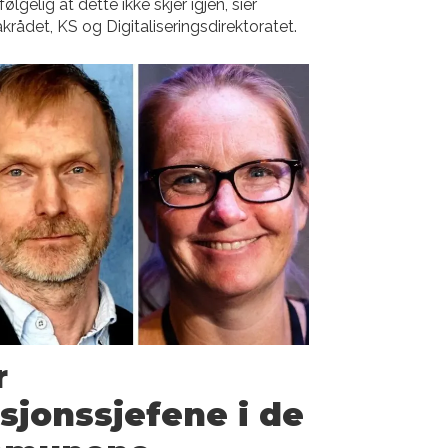
følgelig at dette ikke skjer igjen, sier
krådet, KS og Digitaliseringsdirektoratet.
r
jonssjefene i de