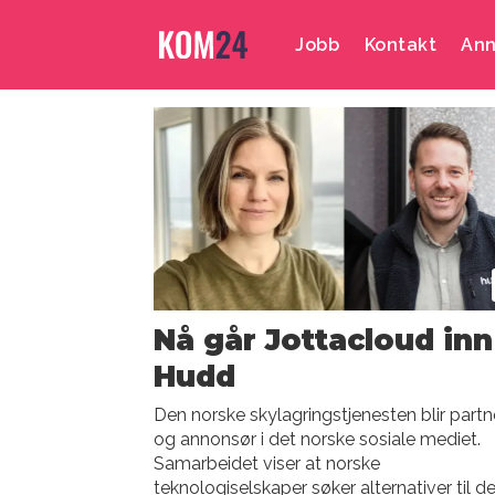
Jobb
Kontakt
Ann
Emne:
kommuner
Nå går Jottacloud inn
Hudd
Den norske skylagringstjenesten blir partn
og annonsør i det norske sosiale mediet.
Samarbeidet viser at norske
teknologiselskaper søker alternativer til d