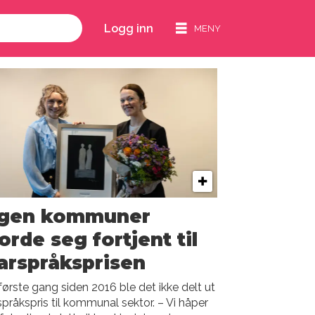
Logg inn
ngen kommuner
orde seg fortjent til
arspråksprisen
første gang siden 2016 ble det ikke delt ut
språkspris til kommunal sektor. – Vi håper