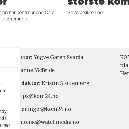
er
største k
sjon har kommunene Oslo,
Se oversikten her.
 spørrerunde.
etsredaktør:
Yngve Garen Svardal
KOM
pla
aktør:
Hanne McBride
Her
varlig redaktør:
Kristin Stoltenberg
i
vere
etstips: tips@kom24.no
inger: meninger@kom24.no
ktøy
d til
onse: annonse@watchmedia.no
es mer