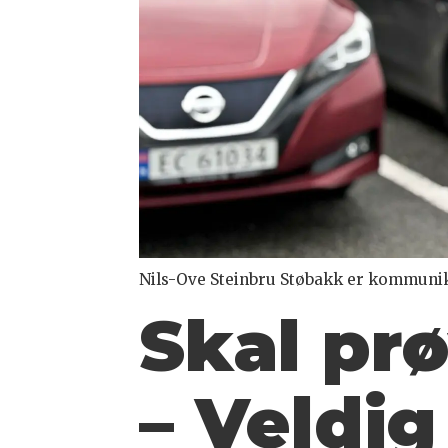
Nils-Ove Steinbru Støbakk er kommuni
Skal pr
– Veldi