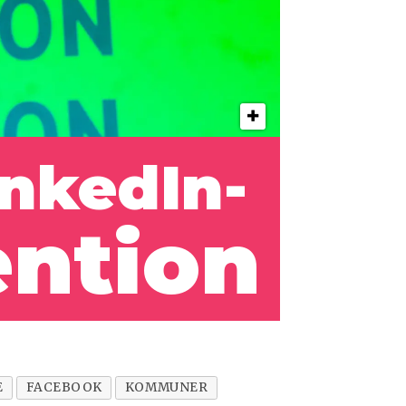
inkedIn-
ention
E
FACEBOOK
KOMMUNER