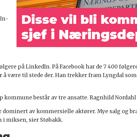
Disse vil bli kom
dIn-
sjef i Næringsd
lgere på LinkedIn. På Facebook har de 7 400 følgere
iker å være til stede der. Han trekker fram Lyngdal
 kommune består av tre ansatte. Ragnhild Nordahl
 er dominert av kommersielle aktører. Mye salg og bra
i miksen, sier Støbakk.
ng