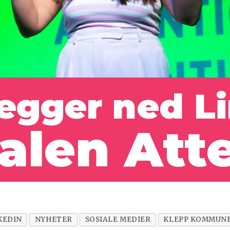
legger ned L
valen Att
KEDIN
NYHETER
SOSIALE MEDIER
KLEPP KOMMUN