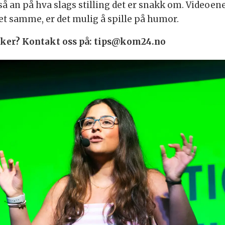
så an på hva slags stilling det er snakk om. Videoen
det samme, er det mulig å spille på humor.
 saker? Kontakt oss på: tips@kom24.no