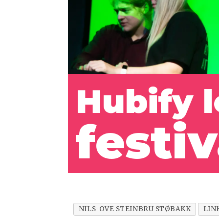
Hubify 
festi
NILS-OVE STEINBRU STØBAKK
LIN