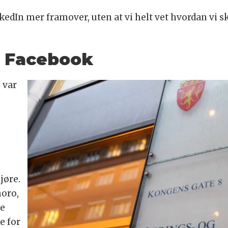
edIn mer framover, uten at vi helt vet hvordan vi sk
å Facebook
 var
jøre.
moro,
ge
e for