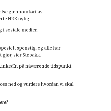
kelse gjennomført av
te NRK nylig.
 i sosiale medier.
spesielt spenstig, og alle har
 gjør, sier Støbakk.
LinkedIn på nåværende tidspunkt.
e oss ned og vurdere hvordan vi skal
dere?