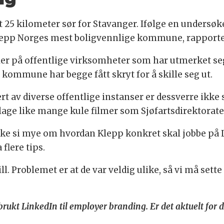
t 25 kilometer sør for Stavanger. Ifølge en undersø
pp Norges mest boligvennlige kommune, rapporter
er på offentlige virksomheter som har utmerket seg
 kommune har begge fått skryt for å skille seg ut.
rt av diverse offentlige instanser er dessverre ikke 
å lage like mange kule filmer som Sjøfartsdirektoratet
e si mye om hvordan Klepp konkret skal jobbe på 
lere tips.
l. Problemet er at de var veldig ulike, så vi må sett
brukt LinkedIn til employer branding. Er det aktuelt for 