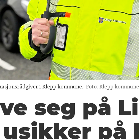
kasjonsrådgiver i Klepp kommune.
Foto: Klepp kommune
øve seg på
L
g usikker på