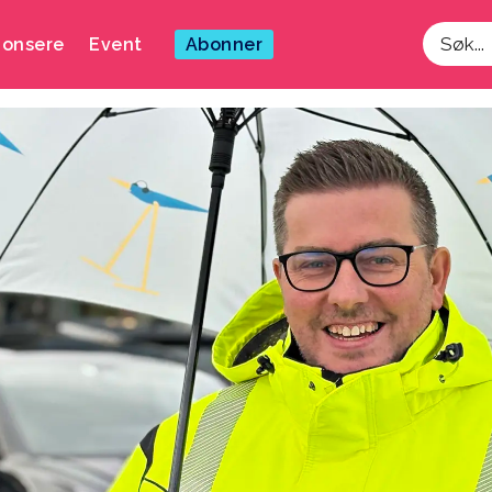
onsere
Event
Abonner
Søk