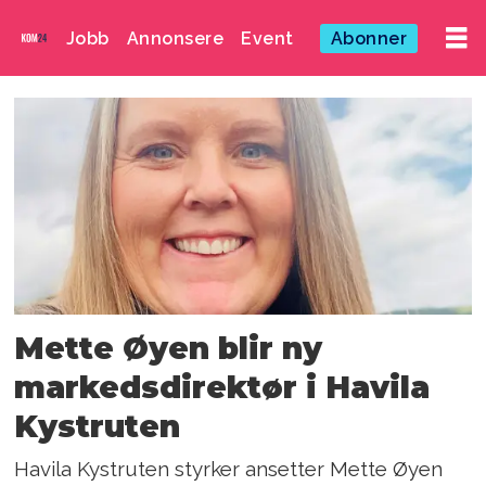
Jobb
Annonsere
Event
Abonner
Emne:
lasse
a
vangstein
Mette Øyen blir ny
markedsdirektør i Havila
Kystruten
Havila Kystruten styrker ansetter Mette Øyen