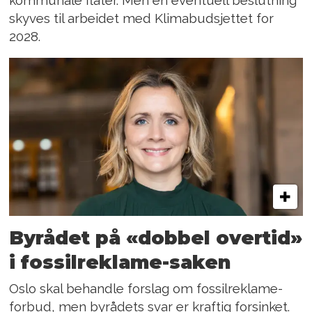
kommunale flater. Men en eventuell beslutning
skyves til arbeidet med Klimabudsjettet for
2028.
Byrådet på «dobbel overtid»
i fossilreklame-saken
Oslo skal behandle forslag om fossilreklame-
forbud, men byrådets svar er kraftig forsinket.