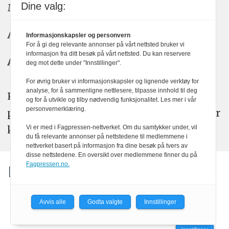
Dine valg:
Meninger: meninger@kom24.no
Annonse: annonse@watchmedia.no
Informasjonskapsler og personvern
For å gi deg relevante annonser på vårt nettsted bruker vi
informasjon fra ditt besøk på vårt nettsted. Du kan reservere
Abonnement:
kom24@watchmedia.no
deg mot dette under "Innstillinger".
For øvrig bruker vi informasjonskapsler og lignende verktøy for
analyse, for å sammenligne nettlesere, tilpasse innhold til deg
KOM24 arbeider etter Vær Varsom-
og for å utvikle og tilby nødvendig funksjonalitet. Les mer i vår
personvernerklæring.
plakatens regler for god presseskikk. Her
kan du lese mer om
PFUs
arbeid.
Vi er med i Fagpressen-nettverket. Om du samtykker under, vil
du få relevante annonser på nettstedene til medlemmene i
nettverket basert på informasjon fra dine besøk på tvers av
disse nettstedene. En oversikt over medlemmene finner du på
Fagpressen.no.
Avvis alle
Godta valgte
Innstillinger
Powered by Labrador CMS