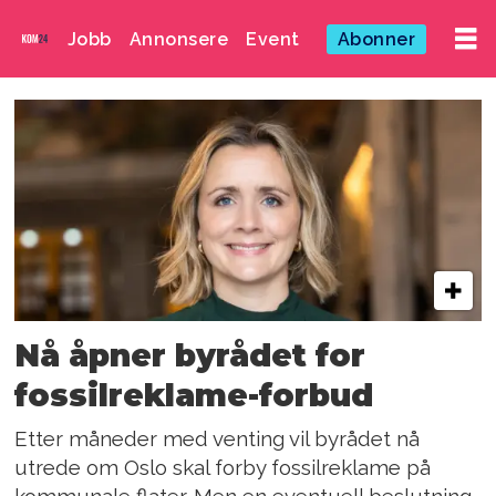
Jobb
Annonsere
Event
Abonner
Emne:
marit
kristine
vea
Nå åpner byrådet for
fossilreklame-forbud
Etter måneder med venting vil byrådet nå
utrede om Oslo skal forby fossilreklame på