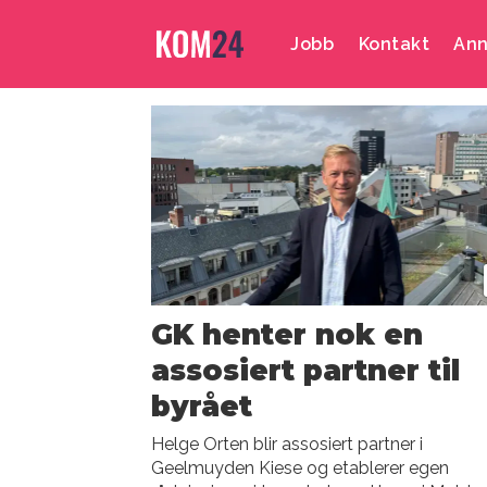
Jobb
Kontakt
Ann
Emne:
may
britt
lagesen
GK henter nok en
assosiert partner til
byrået
Helge Orten blir assosiert partner i
Geelmuyden Kiese og etablerer egen