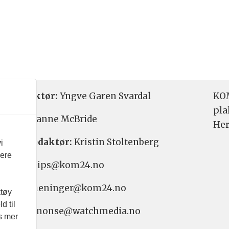
etsredaktør:
Yngve Garen Svardal
KOM
pla
aktør:
Hanne McBride
Her
varlig redaktør:
Kristin Stoltenberg
i
vere
etstips: tips@kom24.no
inger: meninger@kom24.no
ktøy
d til
onse: annonse@watchmedia.no
es mer