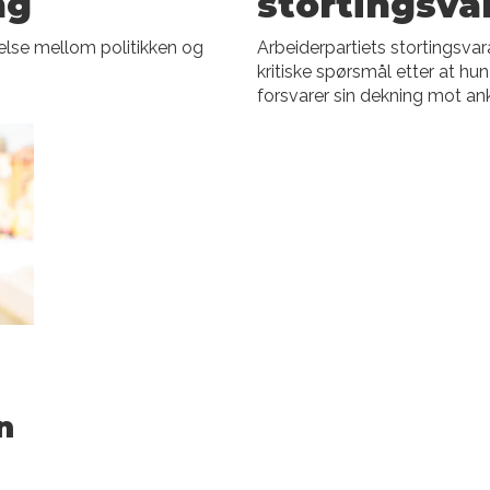
ng
stortingsva
else mellom politikken og
Arbeiderpartiets stortingsva
kritiske spørsmål etter at hu
forsvarer sin dekning mot a
n