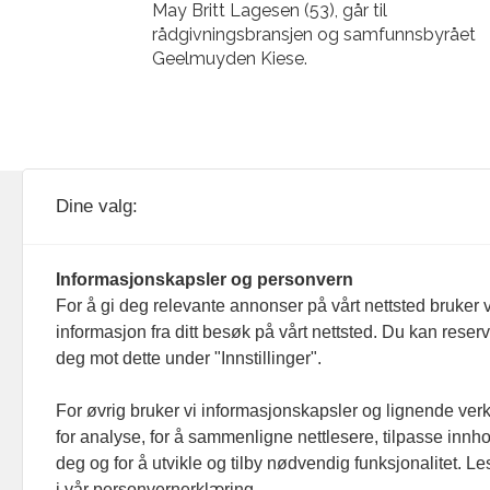
May Britt Lagesen (53), går til
rådgivningsbransjen og samfunnsbyrået
Geelmuyden Kiese.
KOM24 drives av KOM24 AS.
Nyh
Dine valg:
Organisasjons­nummer: 928
Red
093 182
Informasjonskapsler og personvern
Ans
For å gi deg relevante annonser på vårt nettsted bruker v
informasjon fra ditt besøk på vårt nettsted. Du kan reser
Nyh
deg mot dette under "Innstillinger".
Men
For øvrig bruker vi informasjonskapsler og lignende ver
for analyse, for å sammenligne nettlesere, tilpasse innhol
Ann
deg og for å utvikle og tilby nødvendig funksjonalitet. L
i vår personvernerklæring.