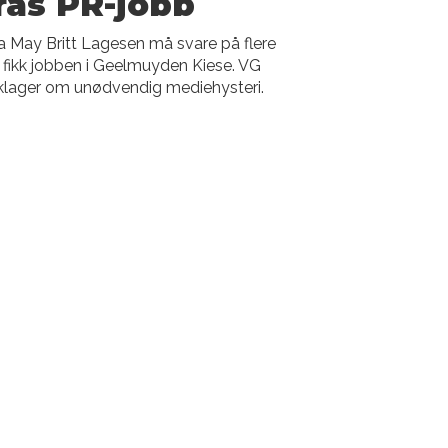
ras PR-jobb
ra May Britt Lagesen må svare på flere
n fikk jobben i Geelmuyden Kiese. VG
nklager om unødvendig mediehysteri.