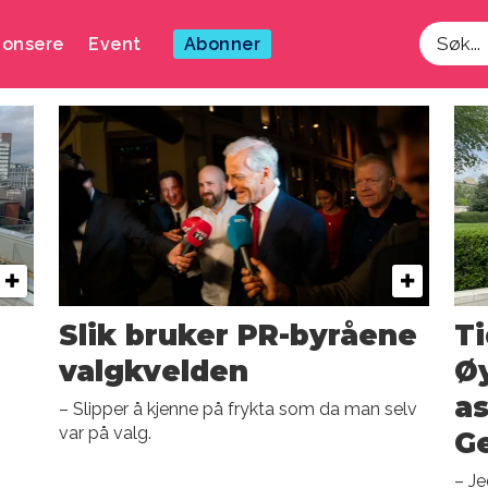
onsere
Event
Abonner
Søk
Slik bruker PR-byråene
Ti
valgkvelden
Øy
as
– Slipper å kjenne på frykta som da man selv
var på valg.
G
– Je