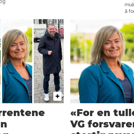
 og
muli
å fo
rrentene
«For en tul
in
VG forsvare