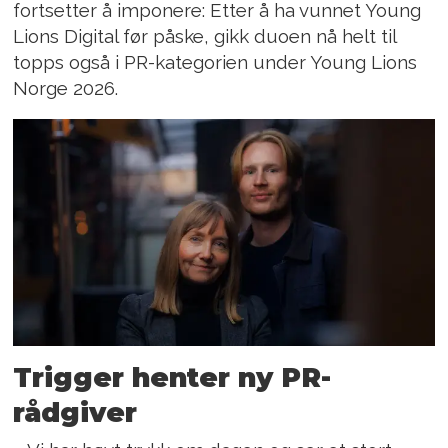
fortsetter å imponere: Etter å ha vunnet Young
Lions Digital før påske, gikk duoen nå helt til
topps også i PR-kategorien under Young Lions
Norge 2026.
Trigger henter ny PR-
rådgiver