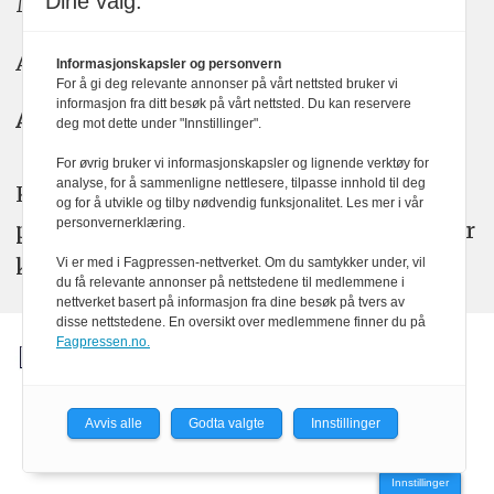
Dine valg:
Meninger: meninger@kom24.no
Annonse: annonse@watchmedia.no
Informasjonskapsler og personvern
For å gi deg relevante annonser på vårt nettsted bruker vi
informasjon fra ditt besøk på vårt nettsted. Du kan reservere
Abonnement:
kom24@watchmedia.no
deg mot dette under "Innstillinger".
For øvrig bruker vi informasjonskapsler og lignende verktøy for
analyse, for å sammenligne nettlesere, tilpasse innhold til deg
KOM24 arbeider etter Vær Varsom-
og for å utvikle og tilby nødvendig funksjonalitet. Les mer i vår
personvernerklæring.
plakatens regler for god presseskikk. Her
kan du lese mer om
PFUs
arbeid.
Vi er med i Fagpressen-nettverket. Om du samtykker under, vil
du få relevante annonser på nettstedene til medlemmene i
nettverket basert på informasjon fra dine besøk på tvers av
disse nettstedene. En oversikt over medlemmene finner du på
Fagpressen.no.
Avvis alle
Godta valgte
Innstillinger
Powered by Labrador CMS
Innstillinger