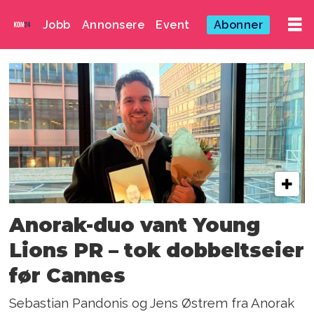
Jobb
Annonsere
Event
Abonner
Emne:
mikkel
nord
Anorak-duo vant Young
Lions PR – tok dobbeltseier
før Cannes
Sebastian Pandonis og Jens Østrem fra Anorak