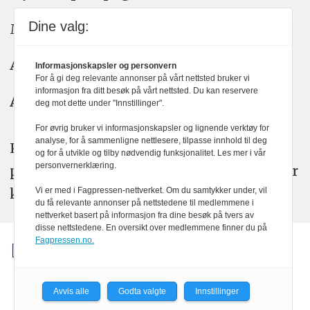
Dine valg:
Meninger: meninger@kom24.no
Annonse: annonse@watchmedia.no
Informasjonskapsler og personvern
For å gi deg relevante annonser på vårt nettsted bruker vi
informasjon fra ditt besøk på vårt nettsted. Du kan reservere
Abonnement:
kom24@watchmedia.no
deg mot dette under "Innstillinger".
For øvrig bruker vi informasjonskapsler og lignende verktøy for
analyse, for å sammenligne nettlesere, tilpasse innhold til deg
KOM24 arbeider etter Vær Varsom-
og for å utvikle og tilby nødvendig funksjonalitet. Les mer i vår
personvernerklæring.
plakatens regler for god presseskikk. Her
kan du lese mer om
PFUs
arbeid.
Vi er med i Fagpressen-nettverket. Om du samtykker under, vil
du få relevante annonser på nettstedene til medlemmene i
nettverket basert på informasjon fra dine besøk på tvers av
disse nettstedene. En oversikt over medlemmene finner du på
Fagpressen.no.
Avvis alle
Godta valgte
Innstillinger