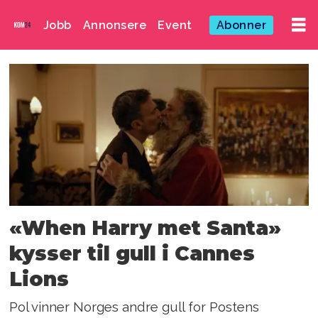
Jobb
Annonsere
Event
Abonner
Emne:
posten
norge
«When Harry met Santa»
kysser til gull i Cannes
Lions
Pol vinner Norges andre gull for Postens