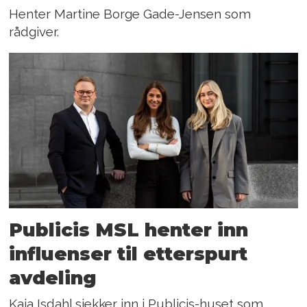
Henter Martine Borge Gade-Jensen som
rådgiver.
Publicis MSL henter inn
influenser til etterspurt
avdeling
Kaja Isdahl sjekker inn i Publicis-huset som