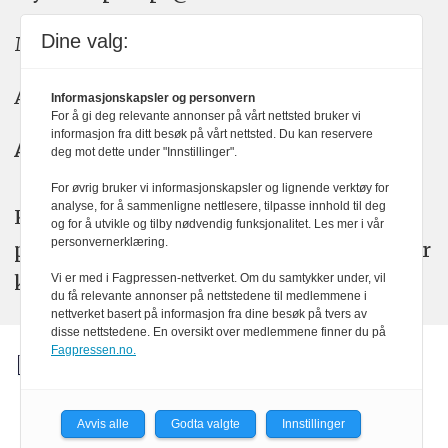
Dine valg:
Meninger: meninger@kom24.no
Annonse: annonse@watchmedia.no
Informasjonskapsler og personvern
For å gi deg relevante annonser på vårt nettsted bruker vi
informasjon fra ditt besøk på vårt nettsted. Du kan reservere
Abonnement:
kom24@watchmedia.no
deg mot dette under "Innstillinger".
For øvrig bruker vi informasjonskapsler og lignende verktøy for
analyse, for å sammenligne nettlesere, tilpasse innhold til deg
KOM24 arbeider etter Vær Varsom-
og for å utvikle og tilby nødvendig funksjonalitet. Les mer i vår
personvernerklæring.
plakatens regler for god presseskikk. Her
kan du lese mer om
PFUs
arbeid.
Vi er med i Fagpressen-nettverket. Om du samtykker under, vil
du få relevante annonser på nettstedene til medlemmene i
nettverket basert på informasjon fra dine besøk på tvers av
disse nettstedene. En oversikt over medlemmene finner du på
Fagpressen.no.
Avvis alle
Godta valgte
Innstillinger