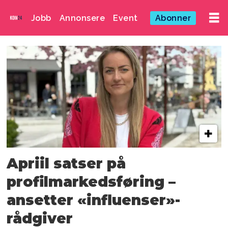
Jobb
Annonsere
Event
Abonner
Emne:
profilmarkedsføring
Apriil satser på
profilmarkedsføring –
ansetter «influenser»-
rådgiver