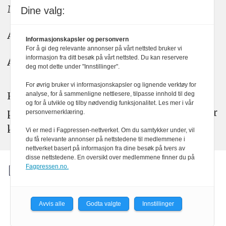
Meninger: meninger@kom24.no
Dine valg:
Annonse: annonse@watchmedia.no
Informasjonskapsler og personvern
For å gi deg relevante annonser på vårt nettsted bruker vi
informasjon fra ditt besøk på vårt nettsted. Du kan reservere
Abonnement:
kom24@watchmedia.no
deg mot dette under "Innstillinger".
For øvrig bruker vi informasjonskapsler og lignende verktøy for
KOM24 arbeider etter Vær Varsom-
analyse, for å sammenligne nettlesere, tilpasse innhold til deg
og for å utvikle og tilby nødvendig funksjonalitet. Les mer i vår
plakatens regler for god presseskikk. Her
personvernerklæring.
kan du lese mer om
PFUs
arbeid.
Vi er med i Fagpressen-nettverket. Om du samtykker under, vil
du få relevante annonser på nettstedene til medlemmene i
nettverket basert på informasjon fra dine besøk på tvers av
disse nettstedene. En oversikt over medlemmene finner du på
Fagpressen.no.
Avvis alle
Godta valgte
Innstillinger
Powered by Labrador CMS