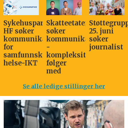
Sykehuspartner
Skatteetaten
Støttegrup
HF søker
søker
25. juni
kommunikasjonssjef
kommunikasjonsleder
søker
for
-
journalist
samfunnskritisk
kompleksitet
helse-IKT
følger
med
Se alle ledige stillinger her