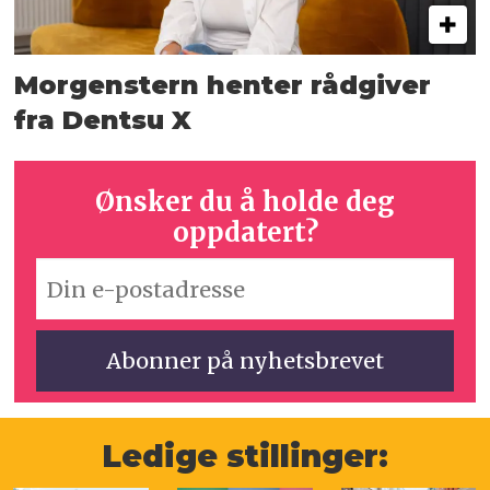
Morgenstern henter rådgiver
fra Dentsu X
Ønsker du å holde deg
oppdatert?
Ledige stillinger: