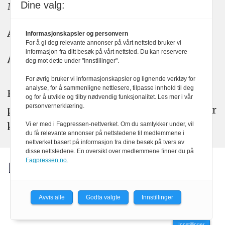
Dine valg:
Meninger: meninger@kom24.no
Annonse: annonse@watchmedia.no
Informasjonskapsler og personvern
For å gi deg relevante annonser på vårt nettsted bruker vi
informasjon fra ditt besøk på vårt nettsted. Du kan reservere
Abonnement:
kom24@watchmedia.no
deg mot dette under "Innstillinger".
For øvrig bruker vi informasjonskapsler og lignende verktøy for
analyse, for å sammenligne nettlesere, tilpasse innhold til deg
KOM24 arbeider etter Vær Varsom-
og for å utvikle og tilby nødvendig funksjonalitet. Les mer i vår
personvernerklæring.
plakatens regler for god presseskikk. Her
kan du lese mer om
PFUs
arbeid.
Vi er med i Fagpressen-nettverket. Om du samtykker under, vil
du få relevante annonser på nettstedene til medlemmene i
nettverket basert på informasjon fra dine besøk på tvers av
disse nettstedene. En oversikt over medlemmene finner du på
Fagpressen.no.
Avvis alle
Godta valgte
Innstillinger
Powered by Labrador CMS
Innstillinger