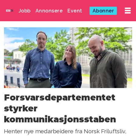
Jobb
Annonsere
Event
Abonner
Emne:
synne
kvam
Forsvarsdepartementet
styrker
kommunikasjonsstaben
Henter nye medarbeidere fra Norsk Friluftsliv,