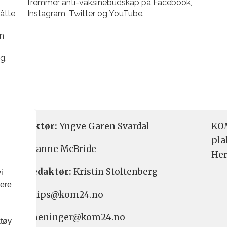
fremmer anti-vaksinebudskap på Facebook,
åtte
Instagram, Twitter og YouTube.
on
g.
etsredaktør:
Yngve Garen Svardal
KOM
pla
aktør:
Hanne McBride
Her
varlig redaktør:
Kristin Stoltenberg
i
vere
etstips: tips@kom24.no
inger: meninger@kom24.no
ktøy