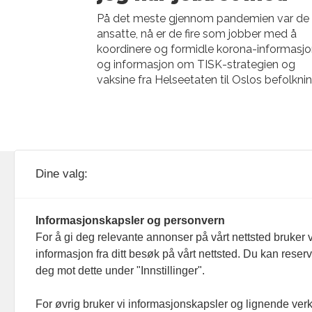
På det meste gjennom pandemien var de 
ansatte, nå er de fire som jobber med å
koordinere og formidle korona-informasj
og informasjon om TISK-strategien og
vaksine fra Helseetaten til Oslos befolknin
KOM24 drives av KOM24 AS.
Nyh
Dine valg:
Organisasjons­nummer: 928
Red
093 182
Informasjonskapsler og personvern
Ans
For å gi deg relevante annonser på vårt nettsted bruker v
informasjon fra ditt besøk på vårt nettsted. Du kan reser
Nyh
deg mot dette under "Innstillinger".
Men
For øvrig bruker vi informasjonskapsler og lignende ver