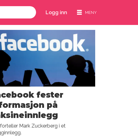
Logg inn
acebook fester
formasjon på
ksineinnlegg
forteller Mark Zuckerberg i et
ginnlegg.