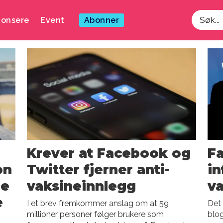
onsere
Event
Abonner
Søk
Krever at Facebook og
F
on
Twitter fjerner anti-
in
oe
vaksineinnlegg
va
e
I et brev fremkommer anslag om at 59
Det 
millioner personer følger brukere som
blog