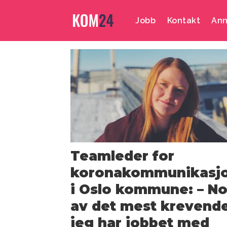
Jobb
Kontakt
Ann
Emne:
vaksine
Teamleder for
koronakommunikasj
i Oslo kommune: – N
av det mest krevend
jeg har jobbet med