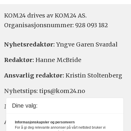
KOM24 drives av KOM24 AS.
Organisasjons­nummer: 928 093 182
Nyhetsredaktør:
Yngve Garen Svardal
Redaktør:
Hanne McBride
Ansvarlig redaktør:
Kristin Stoltenberg
Nyhetstips: tips@kom24.no
Dine valg:
Meninger: meninger@kom24.no
Annonse: annonse@watchmedia.no
Informasjonskapsler og personvern
For å gi deg relevante annonser på vårt nettsted bruker vi