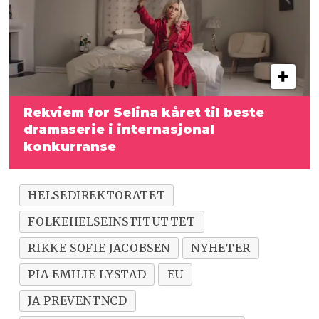
Rekviem for Selina kåret til beste
dramaserie i internasjonal
konkurranse
HELSEDIREKTORATET
FOLKEHELSEINSTITUTTET
RIKKE SOFIE JACOBSEN
NYHETER
PIA EMILIE LYSTAD
EU
JA PREVENTNCD