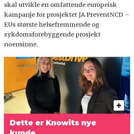
skal utvikle en omfattende europeisk
kampanje for prosjektet JA PreventNCD –
EUs største helsefremmende og
sykdomsforebyggende prosjekt
noensinne.
Dette er Knowits nye
kunde