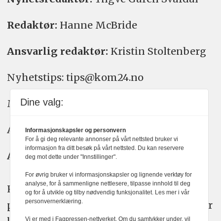
Redaktør:
Hanne McBride
Ansvarlig redaktør:
Kristin Stoltenberg
Nyhetstips: tips@kom24.no
Dine valg:
Meninger: meninger@kom24.no
Annonse: annonse@watchmedia.no
Informasjonskapsler og personvern
For å gi deg relevante annonser på vårt nettsted bruker vi
informasjon fra ditt besøk på vårt nettsted. Du kan reservere
Abonnement:
kom24@watchmedia.no
deg mot dette under "Innstillinger".
For øvrig bruker vi informasjonskapsler og lignende verktøy for
analyse, for å sammenligne nettlesere, tilpasse innhold til deg
KOM24 arbeider etter Vær Varsom-
og for å utvikle og tilby nødvendig funksjonalitet. Les mer i vår
personvernerklæring.
plakatens regler for god presseskikk. Her
Vi er med i Fagpressen-nettverket. Om du samtykker under, vil