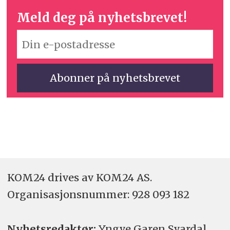
Meld deg på nyhetsbrevet!
KOM24 drives av KOM24 AS.
Organisasjons­nummer: 928 093 182
Nyhetsredaktør:
Yngve Garen Svardal