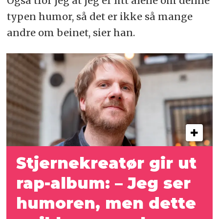
Også tror jeg at jeg er litt alene om denne
typen humor, så det er ikke så mange
andre om beinet, sier han.
Stjernekreatør gir ut
rap-album: – Jeg ser
humoren, men dette