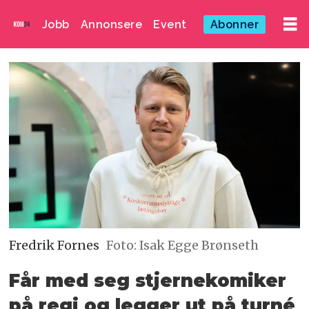
Jobb
Annonsere
Event
Abonner
Fredrik Fornes
Foto: Isak Egge Brønseth
Får med seg stjernekomiker
på regi og legger ut på turné