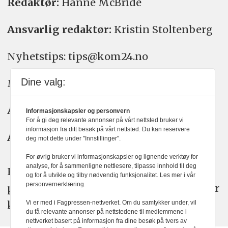
Redaktør:
Hanne McBride
Ansvarlig redaktør:
Kristin Stoltenberg
Nyhetstips: tips@kom24.no
Dine valg:
Meninger: meninger@kom24.no
Annonse: annonse@watchmedia.no
Informasjonskapsler og personvern
For å gi deg relevante annonser på vårt nettsted bruker vi
informasjon fra ditt besøk på vårt nettsted. Du kan reservere
Abonnement:
kom24@watchmedia.no
deg mot dette under "Innstillinger".
For øvrig bruker vi informasjonskapsler og lignende verktøy for
analyse, for å sammenligne nettlesere, tilpasse innhold til deg
KOM24 arbeider etter Vær Varsom-
og for å utvikle og tilby nødvendig funksjonalitet. Les mer i vår
personvernerklæring.
plakatens regler for god presseskikk. Her
kan du lese mer om
PFUs
arbeid.
Vi er med i Fagpressen-nettverket. Om du samtykker under, vil
du få relevante annonser på nettstedene til medlemmene i
nettverket basert på informasjon fra dine besøk på tvers av