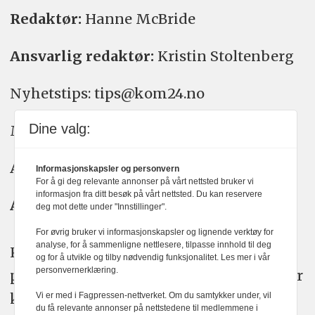
Redaktør:
Hanne McBride
Ansvarlig redaktør:
Kristin Stoltenberg
Nyhetstips: tips@kom24.no
Dine valg:
Meninger: meninger@kom24.no
Annonse: annonse@watchmedia.no
Informasjonskapsler og personvern
For å gi deg relevante annonser på vårt nettsted bruker vi
informasjon fra ditt besøk på vårt nettsted. Du kan reservere
Abonnement:
kom24@watchmedia.no
deg mot dette under "Innstillinger".
For øvrig bruker vi informasjonskapsler og lignende verktøy for
analyse, for å sammenligne nettlesere, tilpasse innhold til deg
KOM24 arbeider etter Vær Varsom-
og for å utvikle og tilby nødvendig funksjonalitet. Les mer i vår
personvernerklæring.
plakatens regler for god presseskikk. Her
kan du lese mer om
PFUs
arbeid.
Vi er med i Fagpressen-nettverket. Om du samtykker under, vil
du få relevante annonser på nettstedene til medlemmene i