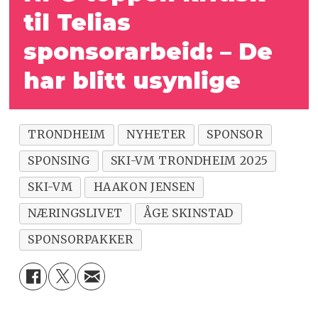
til Telias
sponsorarbeid: – De
har blitt usynlige
TRONDHEIM
NYHETER
SPONSOR
SPONSING
SKI-VM TRONDHEIM 2025
SKI-VM
HAAKON JENSEN
NÆRINGSLIVET
ÅGE SKINSTAD
SPONSORPAKKER