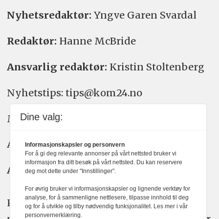
Nyhetsredaktør:
Yngve Garen Svardal
Redaktør:
Hanne McBride
Ansvarlig redaktør:
Kristin Stoltenberg
Nyhetstips: tips@kom24.no
Dine valg:
Meninger: meninger@kom24.no
Annonse: annonse@watchmedia.no
Informasjonskapsler og personvern
For å gi deg relevante annonser på vårt nettsted bruker vi
informasjon fra ditt besøk på vårt nettsted. Du kan reservere
Abonnement:
kom24@watchmedia.no
deg mot dette under "Innstillinger".
For øvrig bruker vi informasjonskapsler og lignende verktøy for
analyse, for å sammenligne nettlesere, tilpasse innhold til deg
KOM24 arbeider etter Vær Varsom-
og for å utvikle og tilby nødvendig funksjonalitet. Les mer i vår
personvernerklæring.
plakatens regler for god presseskikk. Her