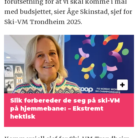
forutsetning for at vi skal komme i mål
med budsjettet, sier Åge Skinstad, sjef for
Ski-VM Trondheim 2025.
Slik forbereder de seg på ski-VM
på hjemmebane: – Ekstremt
hektisk