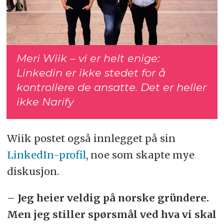
Meri Wiik – vi er helt enige:
Linkedin er ikke stedet for å
kontrollere de ansatte. Det er heller
ikke Narify
Wiik postet også innlegget på sin
LinkedIn-profil
, noe som skapte mye
diskusjon.
– Jeg heier veldig på norske gründere.
Men jeg stiller spørsmål ved hva vi skal