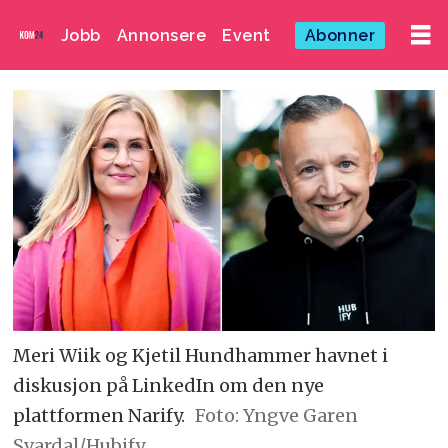
Jobb
Annonsere
Event
Abonner
Meri Wiik og Kjetil Hundhammer havnet i
diskusjon på LinkedIn om den nye
plattformen Narify.
Foto: Yngve Garen
Svardal/Hubify