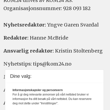
KOM24 drives av KOM24 AS.
Organisasjons­nummer: 928 093 182
Nyhetsredaktør:
Yngve Garen Svardal
Redaktør:
Hanne McBride
Ansvarlig redaktør:
Kristin Stoltenberg
Nyhetstips: tips@kom24.no
Dine valg:
Meninger: meninger@kom24.no
Annonse: annonse@watchmedia.no
Informasjonskapsler og personvern
For å gi deg relevante annonser på vårt nettsted bruker vi
informasjon fra ditt besøk på vårt nettsted. Du kan reservere
Abonnement:
kom24@watchmedia.no
deg mot dette under "Innstillinger".