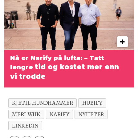
Nå er Narify på lufta: – Tatt
tid og kostet mer enn
lengre
vi trodde
KJETIL HUNDHAMMER
HUBIFY
MERI WIIK
NARIFY
NYHETER
LINKEDIN