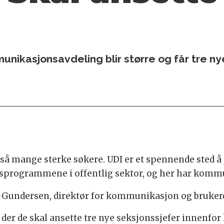
nikasjonsavdeling blir større og får tre ny
fått så mange sterke søkere. UDI er et spennende ste
ingsprogrammene i offentlig sektor, og her har komm
t-Gundersen, direktør for kommunikasjon og brukerdi
s der de skal ansette tre nye seksjonssjefer innenfo