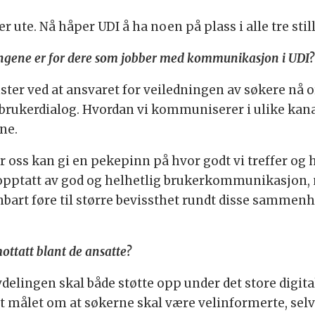
r ute. Nå håper UDI å ha noen på plass i alle tre still
ringene er for dere som jobber med kommunikasjon i UDI?
nster ved at ansvaret for veiledningen av søkere nå o
rukerdialog. Hvordan vi kommuniserer i ulike kana
ne.
oss kan gi en pekepinn på hvor godt vi treffer og hv
 opptatt av god og helhetlig brukerkommunikasjon, 
bart føre til større bevissthet rundt disse sammen
ottatt blant de ansatte?
vdelingen skal både støtte opp under det store digit
t målet om at søkerne skal være velinformerte, selvh