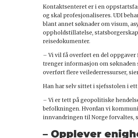
Kontaktsenteret er i en oppstartsfa
og skal profesjonaliseres. UDI beha
blant annet søknader om visum, asy
oppholdstillatelse, statsborgerska
reisedokumenter.
– Vi vil få overført en del oppgaver
trenger informasjon om søknaden sin
overført flere veilederressurser, s
Han har selv sittet i sjefsstolen i et
– Vi er tett på geopolitiske hendels
befolkningen. Hvordan vi kommunise
innvandringen til Norge forvaltes,
– Opplever enigh