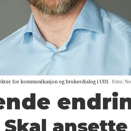
rektør for kommunikasjon og brukerdialog i UDI.
Foto: No
ende endri
:
Skal
ansette