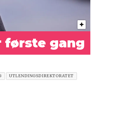
r første gang
G
UTLENDINGSDIREKTORATET