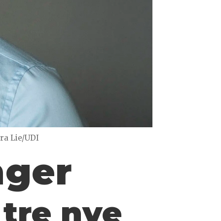
ra Lie/UDI
nger
tre nye