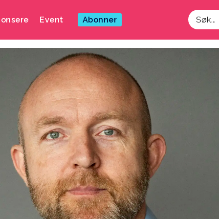
onsere
Event
Abonner
Søk