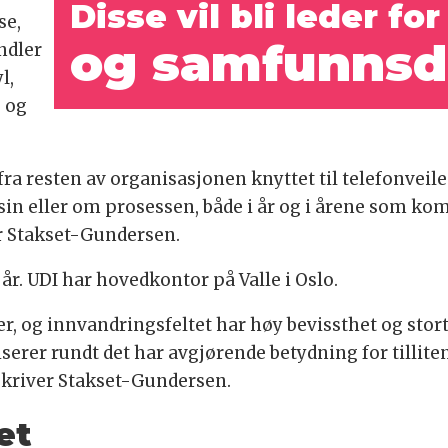
Disse vil bli leder for
se,
og
samfunnsdi
ndler
l,
p og
 fra resten av organisasjonen knyttet til telefonvei
 eller om prosessen, både i år og i årene som komme
ier Stakset-Gundersen.
t år. UDI har hovedkontor på Valle i Oslo.
er, og innvandringsfeltet har høy bevissthet og stor
rer rundt det har avgjørende betydning for tillite
 skriver Stakset-Gundersen.
et