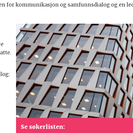
n for kommunikasjon og samfunnsdialog og en lede
ye
atte.
log:
Se søkerlisten: