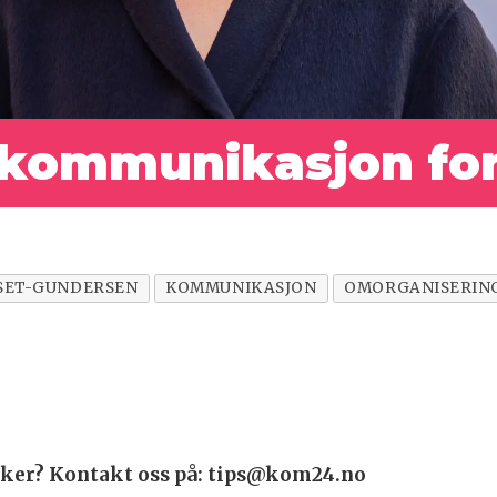
å kommunikasjon
fo
KSET-GUNDERSEN
KOMMUNIKASJON
OMORGANISERIN
 saker? Kontakt oss på: tips@kom24.no