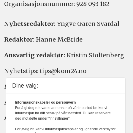
Organisasjons­nummer: 928 093 182
Nyhetsredaktør:
Yngve Garen Svardal
Redaktør:
Hanne McBride
Ansvarlig redaktør:
Kristin Stoltenberg
Nyhetstips: tips@kom24.no
Dine valg:
Meninger: meninger@kom24.no
Annonse: annonse@watchmedia.no
Informasjonskapsler og personvern
For å gi deg relevante annonser på vårt nettsted bruker vi
informasjon fra ditt besøk på vårt nettsted. Du kan reservere
Abonnement:
kom24@watchmedia.no
deg mot dette under "Innstillinger".
For øvrig bruker vi informasjonskapsler og lignende verktøy for