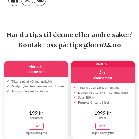
Har du tips til denne eller andre saker?
Kontakt oss på: tips@kom24.no
ANBEFALT
Måneds-
abonnement
Års-
abonnement
Tilgang på all vår journalistikk
Daglig nyhetsbrev om kommunikasjon
Tilgang på all vår journalistikk
Fornyes én gang i måneden
Daglig nyhetsbrev om kommunikasjon
Spar 389 kr
Fornyes én gang i året
199 kr
1999 kr
per måned
per år
KJØP
KJØP
Ingen bindingstid
Ingen bindingstid