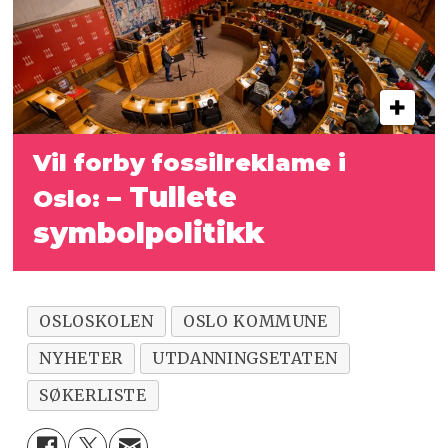
Vil forby fossilreklame i
– Tullete
Oslo:
symbolpolitikk
OSLOSKOLEN
OSLO KOMMUNE
NYHETER
UTDANNINGSETATEN
SØKERLISTE