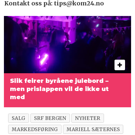
Kontakt oss på: tips@kom24.no
Slik feirer byråene julebord –
men prislappen vil de ikke ut
med
SALG
SRF BERGEN
NYHETER
MARKEDSFØRING
MARIELL SÆTERNES