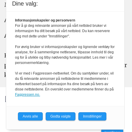
Dine valg:
Meninger: meninger@kom24.no
Annonse: annonse@watchmedia.no
Informasjonskapsler og personvern
For å gi deg relevante annonser på vårt nettsted bruker vi
informasjon fra ditt besøk på vårt nettsted. Du kan reservere
Abonnement:
kom24@watchmedia.no
deg mot dette under "Innstillinger".
For øvrig bruker vi informasjonskapsler og lignende verktøy for
analyse, for å sammenligne nettlesere, tilpasse innhold til deg
KOM24 arbeider etter Vær Varsom-
og for å utvikle og tilby nødvendig funksjonalitet. Les mer i vår
personvernerklæring.
plakatens regler for god presseskikk. Her
kan du lese mer om
PFUs
arbeid.
Vi er med i Fagpressen-nettverket. Om du samtykker under, vil
du få relevante annonser på nettstedene til medlemmene i
nettverket basert på informasjon fra dine besøk på tvers av
disse nettstedene. En oversikt over medlemmene finner du på
Fagpressen.no.
Avvis alle
Godta valgte
Innstillinger
Powered by Labrador CMS