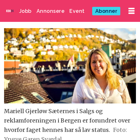
Jobb
Annonsere
Event
Abonner
Mariell Gjerløw Sæternes i Salgs og
reklamforeningen i Bergen er forundret over
hvorfor faget hennes har så lav status.
Foto:
Yngve Garen Svardal