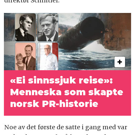
direktør Schnitler.
«Ei sinnssjuk reise»:
Menneska som skapte
norsk PR-historie
Noe av det første de satte i gang med var