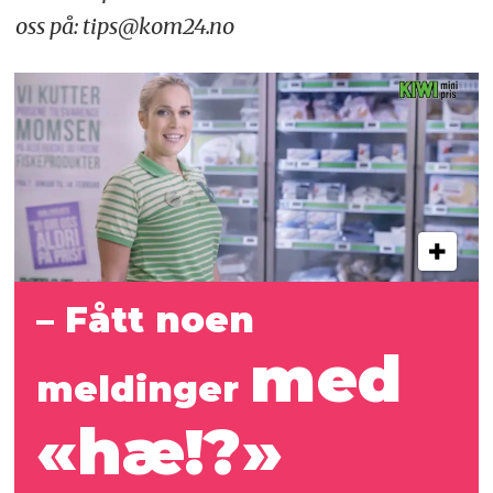
oss på: tips@kom24.no
– Fått noen
med
meldinger
«hæ!?»