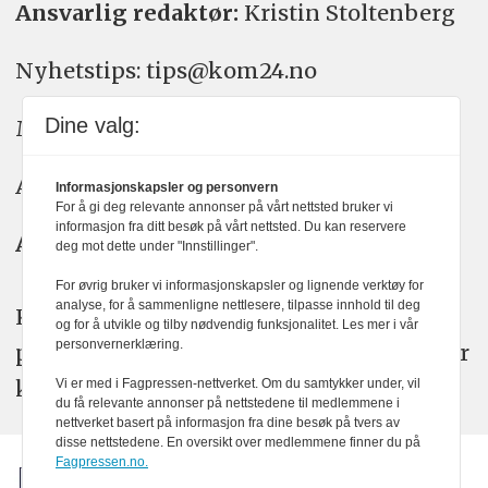
Ansvarlig redaktør:
Kristin Stoltenberg
Nyhetstips: tips@kom24.no
Dine valg:
Meninger: meninger@kom24.no
Annonse: annonse@watchmedia.no
Informasjonskapsler og personvern
For å gi deg relevante annonser på vårt nettsted bruker vi
informasjon fra ditt besøk på vårt nettsted. Du kan reservere
Abonnement:
kom24@watchmedia.no
deg mot dette under "Innstillinger".
For øvrig bruker vi informasjonskapsler og lignende verktøy for
analyse, for å sammenligne nettlesere, tilpasse innhold til deg
KOM24 arbeider etter Vær Varsom-
og for å utvikle og tilby nødvendig funksjonalitet. Les mer i vår
personvernerklæring.
plakatens regler for god presseskikk. Her
kan du lese mer om
PFUs
arbeid.
Vi er med i Fagpressen-nettverket. Om du samtykker under, vil
du få relevante annonser på nettstedene til medlemmene i
nettverket basert på informasjon fra dine besøk på tvers av
disse nettstedene. En oversikt over medlemmene finner du på
Fagpressen.no.