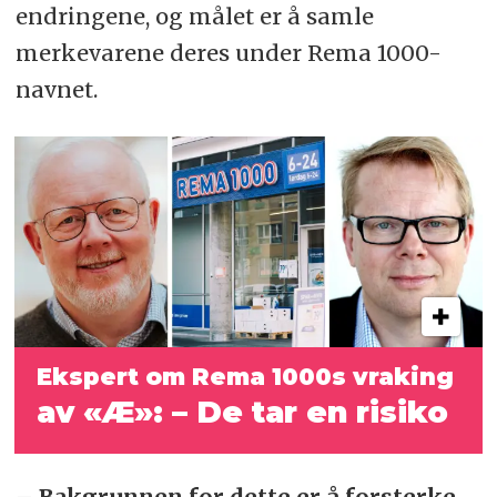
endringene, og målet er å samle
merkevarene deres under Rema 1000-
navnet.
Ekspert om Rema 1000s vraking
av «Æ»: – De tar en risiko
– Bakgrunnen for dette er å forsterke